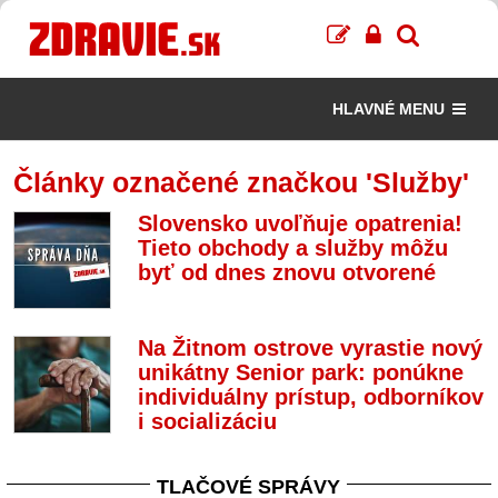
HLAVNÉ MENU
Články označené značkou 'Služby'
Slovensko uvoľňuje opatrenia!
Tieto obchody a služby môžu
byť od dnes znovu otvorené
Na Žitnom ostrove vyrastie nový
unikátny Senior park: ponúkne
individuálny prístup, odborníkov
i socializáciu
TLAČOVÉ SPRÁVY