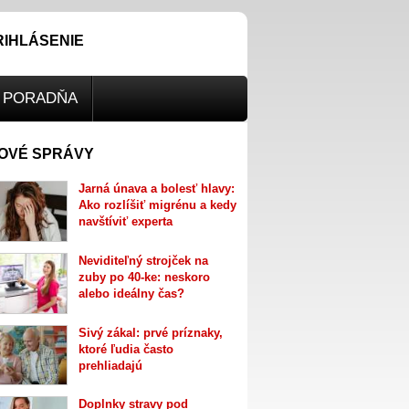
RIHLÁSENIE
PORADŇA
OVÉ SPRÁVY
Jarná únava a bolesť hlavy:
Ako rozlíšiť migrénu a kedy
navštíviť experta
Neviditeľný strojček na
zuby po 40-ke: neskoro
alebo ideálny čas?
Sivý zákal: prvé príznaky,
ktoré ľudia často
prehliadajú
Doplnky stravy pod