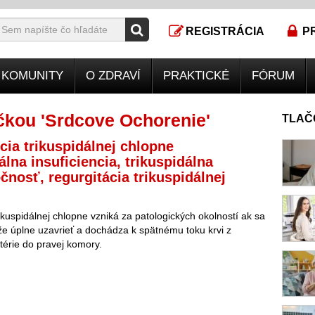
REGISTRÁCIA
P
KOMUNITY
O ZDRAVÍ
PRAKTICKÉ
FÓRUM
čkou 'Srdcove Ochorenie'
TLAČ
ncia trikuspidálnej chlopne
álna insuficiencia, trikuspidálna
čnosť, regurgitácia trikuspidálnej
rikuspidálnej chlopne vzniká za patologických okolností ak sa
 úplne uzavrieť a dochádza k spätnému toku krvi z
térie do pravej komory.