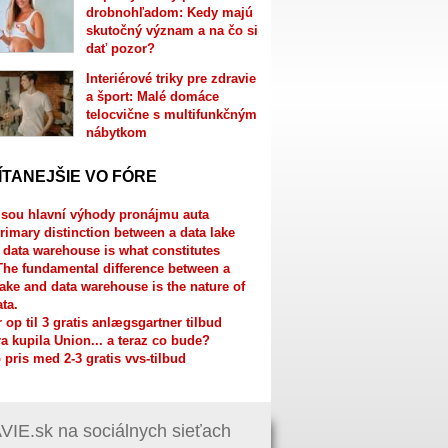
drobnohľadom: Kedy majú
skutočný význam a na čo si
dať pozor?
Interiérové triky pre zdravie
a šport: Malé domáce
telocvične s multifunkčným
nábytkom
ÍTANEJŠIE VO FÓRE
jsou hlavní výhody pronájmu auta
rimary distinction between a data lake
 data warehouse is what constitutes
The fundamental difference between a
lake and data warehouse is the nature of
ata.
r op til 3 gratis anlægsgartner tilbud
a kupila Union... a teraz co bude?
 pris med 2-3 gratis vvs-tilbud
IE.sk na sociálnych sieťach