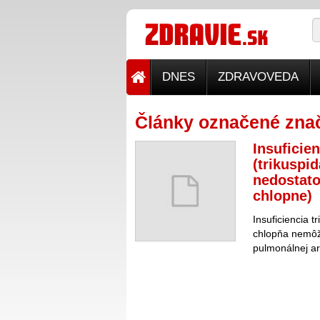
DNES
ZDRAVOVEDA
Články označené zna
Insuficie
(trikuspid
nedostato
chlopne)
Insuficiencia t
chlopňa nemôže
pulmonálnej ar