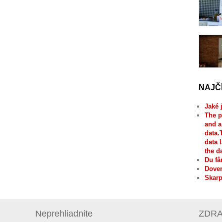
NAJČ
Jaké 
The p
and a
data.
data 
the d
Du få
Dover
Skarp
Neprehliadnite
ZDRAV