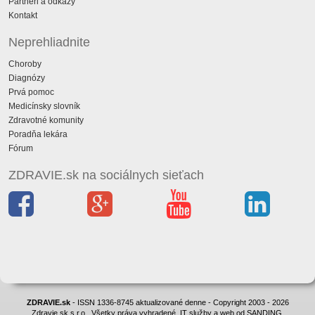
Partneri a odkazy
Kontakt
Neprehliadnite
Choroby
Diagnózy
Prvá pomoc
Medicínsky slovník
Zdravotné komunity
Poradňa lekára
Fórum
ZDRAVIE.sk na sociálnych sieťach
ZDRAVIE.sk
- ISSN 1336-8745 aktualizované denne - Copyright 2003 - 2026
Zdravie.sk s.r.o., Všetky práva vyhradené. IT služby a web od SANDING.