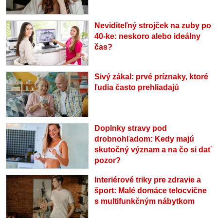
Neviditeľný strojček na zuby po
40-ke: neskoro alebo ideálny
čas?
Sivý zákal: prvé príznaky, ktoré
ľudia často prehliadajú
Doplnky stravy pod
drobnohľadom: Kedy majú
skutočný význam a na čo si dať
pozor?
Interiérové triky pre zdravie a
šport: Malé domáce telocvične
s multifunkčným nábytkom