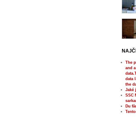
NAJČ
The p
and a
data.
data 
the d
Jaké 
SSC 
sarka
Du få
Tento