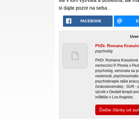
ste v tom vytrvalá a dôsledná, tak in
si dajte pozor na seba .
FACEBOOK
E
Uver
PhDr. Romana Krasulo
psychológ
PhDr. Romana Krasulová j
nemocnici P. Pinela v Pez
psychológ, venovala sa p
osobnosti, psychosomatic
psychoterapie stále prac
československej - SUR - 
výcvik v Gestalt terapii p
inštitútu v Los Angeles.
Ďalšie články od a