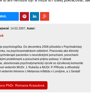
ak to ani nemôže byť a môže to i ďalej pokračovať, tak
MAIL
ejnené
: 14.02.2007,
Autor:
vá
e psychologička. Do decembra 2006 pôsobila v Psychiatrickej
inku, na psychosomatickom oddelení. Pracovala ako klinický
sychoterapii pacientov s neurotickými poruchami, poruchami
kými problémami a poruchami príjmu potravy. V oblasti
uje, absolvovala psychodynamický výcvik vo výcvikovej komunite
pod vedením MUDr. J. Rubeša a MUDr. P. Příhodu a dlhodobý
od vedením trénerov z Metanoia inštitútu v Londýne, a z Gestalt
utora PhDr. Romana Krasulová