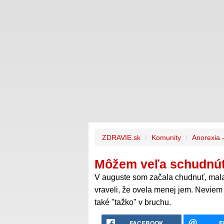
ZDRAVIE.sk
Komunity
Anorexia 
Môžem veľa schudnúť
V auguste som začala chudnuť, mal
vraveli, že ovela menej jem. Neviem
také "tažko" v bruchu.
FACEBOOK
E