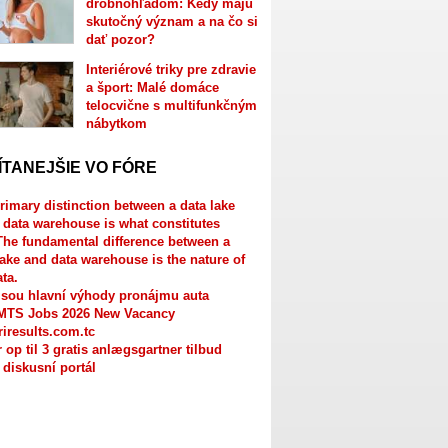
drobnohľadom: Kedy majú
skutočný význam a na čo si
dať pozor?
Interiérové triky pre zdravie
a šport: Malé domáce
telocvične s multifunkčným
nábytkom
ÍTANEJŠIE VO FÓRE
rimary distinction between a data lake
 data warehouse is what constitutes
The fundamental difference between a
lake and data warehouse is the nature of
ata.
jsou hlavní výhody pronájmu auta
MTS Jobs 2026 New Vacancy
riresults.com.tc
r op til 3 gratis anlægsgartner tilbud
 diskusní portál