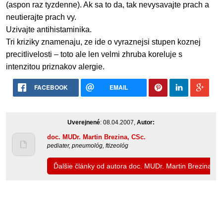
(aspon raz tyzdenne). Ak sa to da, tak nevysavajte prach a
neutierajte prach vy.
Uzivajte antihistaminika.
Tri kriziky znamenaju, ze ide o vyraznejsi stupen koznej
precitlivelosti – toto ale len velmi zhruba koreluje s
intenzitou priznakov alergie.
FACEBOOK
EMAIL
Uverejnené
: 08.04.2007,
Autor:
doc. MUDr. Martin Brezina, CSc.
pediater, pneumológ, ftizeológ
Ďalšie články od autora doc. MUDr. Martin Brezina, C