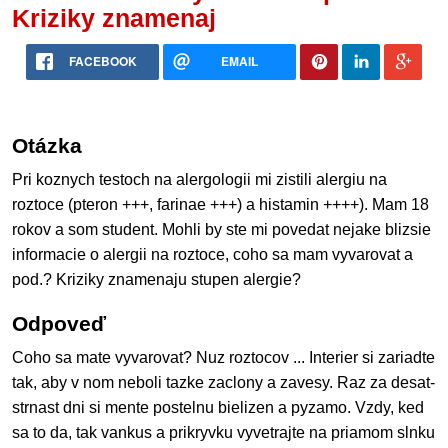
Kriziky znamenaj
FACEBOOK
EMAIL
Otázka
Pri koznych testoch na alergologii mi zistili alergiu na
roztoce (pteron +++, farinae +++) a histamin ++++). Mam 18
rokov a som student. Mohli by ste mi povedat nejake blizsie
informacie o alergii na roztoce, coho sa mam vyvarovat a
pod.? Kriziky znamenaju stupen alergie?
Odpoveď
Coho sa mate vyvarovat? Nuz roztocov ... Interier si zariadte
tak, aby v nom neboli tazke zaclony a zavesy. Raz za desat-
strnast dni si mente postelnu bielizen a pyzamo. Vzdy, ked
sa to da, tak vankus a prikryvku vyvetrajte na priamom slnku