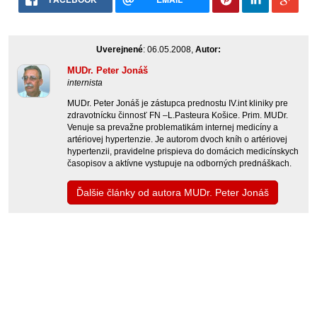
Uverejnené
: 06.05.2008,
Autor:
MUDr. Peter Jonáš
internista
MUDr. Peter Jonáš je zástupca prednostu IV.int kliniky pre
zdravotnícku činnosť FN –L.Pasteura Košice. Prim. MUDr.
Venuje sa prevažne problematikám internej medicíny a
artériovej hypertenzie. Je autorom dvoch kníh o artériovej
hypertenzii, pravidelne prispieva do domácich medicínskych
časopisov a aktívne vystupuje na odborných prednáškach.
Ďalšie články od autora MUDr. Peter Jonáš