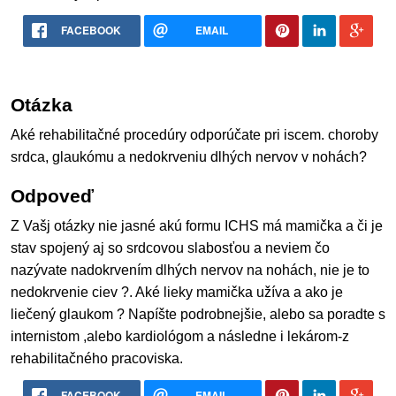
FACEBOOK
EMAIL
Otázka
Aké rehabilitačné procedúry odporúčate pri iscem. choroby
srdca, glaukómu a nedokrveniu dlhých nervov v nohách?
Odpoveď
Z Vašj otázky nie jasné akú formu ICHS má mamička a či je
stav spojený aj so srdcovou slabosťou a neviem čo
nazývate nadokrvením dlhých nervov na nohách, nie je to
nedokrvenie ciev ?. Aké lieky mamička užíva a ako je
liečený glaukom ? Napíšte podrobnejšie, alebo sa poradte s
internistom ,alebo kardiológom a následne i lekárom-z
rehabilitačného pracoviska.
FACEBOOK
EMAIL