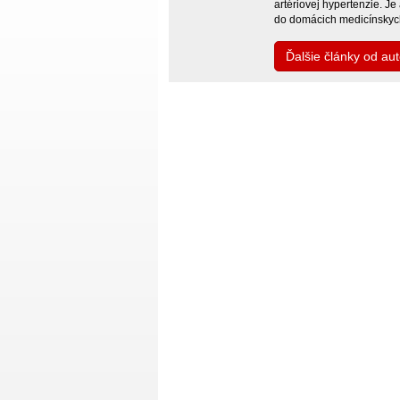
artériovej hypertenzie. Je
do domácich medicínskych
Ďalšie články od au