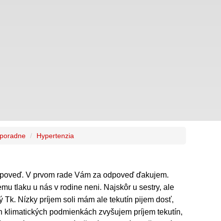
 poradne
Hypertenzia
dpoveď. V prvom rade Vám za odpoveď ďakujem.
u tlaku u nás v rodine neni. Najskôr u sestry, ale
ý Tk. Nízky príjem soli mám ale tekutín pijem dosť,
h klimatických podmienkách zvyšujem príjem tekutín,