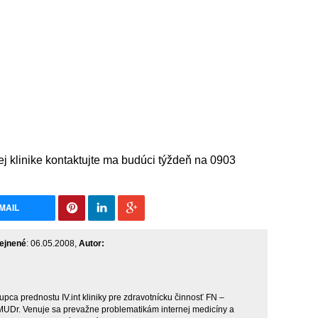
j klinike kontaktujte ma budúci týždeň na 0903
MAIL
ejnené
: 06.05.2008,
Autor:
upca prednostu IV.int kliniky pre zdravotnícku činnosť FN –
 MUDr. Venuje sa prevažne problematikám internej medicíny a