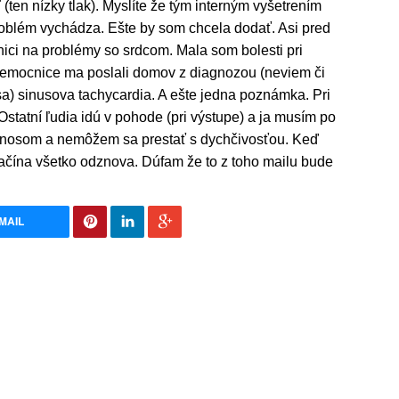
ten nízky tlak). Myslíte že tým interným vyšetrením
roblém vychádza. Ešte by som chcela dodať. Asi pred
ici na problémy so srdcom. Mala som bolesti pri
 nemocnice ma poslali domov z diagnozou (neviem či
a) sinusova tachycardia. A ešte jedna poznámka. Pri
statní ľudia idú v pohode (pri výstupe) a ja musím po
 nosom a nemôžem sa prestať s dychčivosťou. Keď
začína všetko odznova. Dúfam že to z toho mailu bude
MAIL