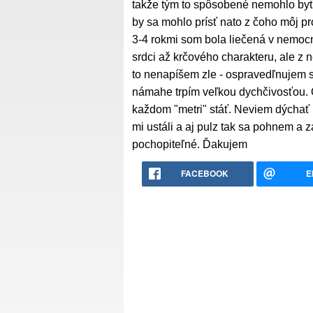
takže tým to spôsobené nemohlo byť (
by sa mohlo prísť nato z čoho môj p
3-4 rokmi som bola liečená v nemocn
srdci až krčového charakteru, ale z
to nenapíšem zle - ospravedľnujem s
námahe trpím veľkou dychčivosťou. O
každom "metri" stáť. Neviem dýchať
mi ustáli a aj pulz tak sa pohnem a 
pochopiteľné. Ďakujem
FACEBOOK
E