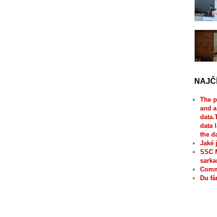
NAJČ
The p
and a
data.
data 
the d
Jaké 
SSC 
sarka
Comme
Du få