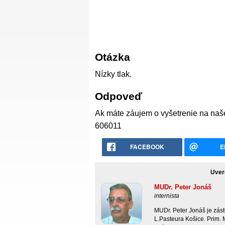
Otázka
Nízky tlak.
Odpoveď
Ak máte záujem o vyšetrenie na naše
606011
FACEBOOK
E
Uver
MUDr. Peter Jonáš
internista
MUDr. Peter Jonáš je zást
L.Pasteura Košice. Prim.