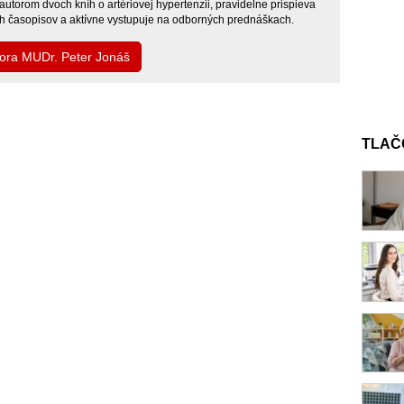
 autorom dvoch kníh o artériovej hypertenzii, pravidelne prispieva
 časopisov a aktívne vystupuje na odborných prednáškach.
tora MUDr. Peter Jonáš
TLAČ