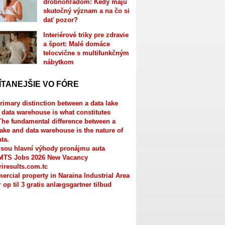
drobnohľadom: Kedy majú
skutočný význam a na čo si
dať pozor?
Interiérové triky pre zdravie
a šport: Malé domáce
telocvične s multifunkčným
nábytkom
ÍTANEJŠIE VO FÓRE
rimary distinction between a data lake
 data warehouse is what constitutes
The fundamental difference between a
lake and data warehouse is the nature of
ata.
jsou hlavní výhody pronájmu auta
MTS Jobs 2026 New Vacancy
riresults.com.tc
rcial property in Naraina Industrial Area
r op til 3 gratis anlægsgartner tilbud