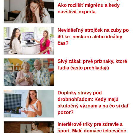
Ako rozlíšiť migrénu a kedy
navštíviť experta
Neviditeľný strojček na zuby po
40-ke: neskoro alebo ideálny
čas?
Sivý zákal: prvé príznaky, ktoré
ľudia často prehliadajú
Doplnky stravy pod
drobnohľadom: Kedy majú
skutočný význam a na čo si dať
pozor?
Interiérové triky pre zdravie a
šport: Malé domáce telocvične