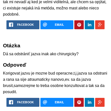
tak mi nevadí aj ked je velmi viditelná, ale chcem sa opýtat,
ci existuje nejaká iná metóda, možno mast alebo nieco
podobné.
FACEBOOK
EMAIL
Otázka
Dá sa odstrániť jazva inak ako chirurgicky?
Odpoveď
Korigovat jazvu je mozne bud operacne,t.j.jazva sa odstrani
a rana sa sije atraumaticky nanovo,ev. sa da jazva
brusit,samozrejme to treba osobne konzultovat a tak sa da
posudit.
FACEBOOK
EMAIL