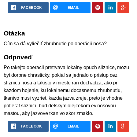
FACEBOOK
EMAIL
Otázka
Čím sa dá vyliečiť zhrubnutie po operácii nosa?
Odpoveď
Po takejto operacii pretrvava lokalny opuch sliznice, mozu
byt dorbne chrasticky, pokial sa jednalo o pristup cez
sliznicu nosa a takisto v mieste ran dochadza, ako pri
kazdom hojenie, ku lokalnemu docasnemu zhrubnutiu,
tkanivo musi vyzriet, kazda jazva zreje, preto je vhodne
potierat sliznicu bud detskym olejcekom ev.nosovou
mastou, aby jazvove tkanivo skor zmaklo.
FACEBOOK
EMAIL