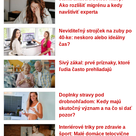
Ako rozlíšiť migrénu a kedy
navštíviť experta
Neviditeľný strojček na zuby po
40-ke: neskoro alebo ideálny
čas?
Sivý zákal: prvé príznaky, ktoré
ľudia často prehliadajú
Doplnky stravy pod
drobnohľadom: Kedy majú
skutočný význam a na čo si dať
pozor?
Interiérové triky pre zdravie a
šport: Malé domáce telocvične