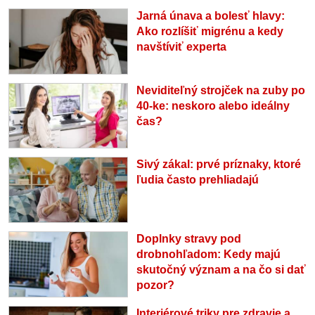
Jarná únava a bolesť hlavy:
Ako rozlíšiť migrénu a kedy
navštíviť experta
Neviditeľný strojček na zuby po
40-ke: neskoro alebo ideálny
čas?
Sivý zákal: prvé príznaky, ktoré
ľudia často prehliadajú
Doplnky stravy pod
drobnohľadom: Kedy majú
skutočný význam a na čo si dať
pozor?
Interiérové triky pre zdravie a