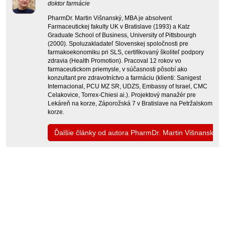
doktor farmácie
PharmDr. Martin Višnanský, MBA je absolvent
Farmaceutickej fakulty UK v Bratislave (1993) a Katz
Graduate School of Business, University of Pittsbourgh
(2000). Spoluzakladateľ Slovenskej spoločnosti pre
farmakoekonomiku pri SLS, certifikovaný školiteľ podpory
zdravia (Health Promotion). Pracoval 12 rokov vo
farmaceutickom priemysle, v súčasnosti pôsobí ako
konzultant pre zdravotníctvo a farmáciu (klienti: Sanigest
Internacional, PCU MZ SR, UDZS, Embassy of Israel, CMC
Celakovice, Torrex-Chiesi ai.). Projektový manažér pre
Lekáreň na korze, Záporožská 7 v Bratislave na Petržalskom
korze.
Ďalšie články od autora PharmDr. Martin Višnanský,