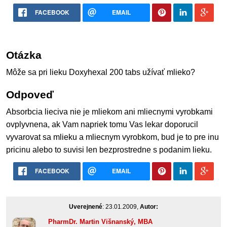
FACEBOOK
EMAIL
Otázka
Môže sa pri lieku Doxyhexal 200 tabs užívať mlieko?
Odpoveď
Absorbcia lieciva nie je mliekom ani mliecnymi vyrobkami
ovplyvnena, ak Vam napriek tomu Vas lekar doporucil
vyvarovat sa mlieku a mliecnym vyrobkom, bud je to pre inu
pricinu alebo to suvisi len bezprostredne s podanim lieku.
FACEBOOK
EMAIL
Uverejnené
: 23.01.2009,
Autor:
PharmDr. Martin Višnanský, MBA