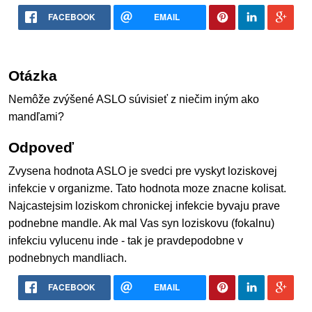
FACEBOOK
EMAIL
Otázka
Nemôže zvýšené ASLO súvisieť z niečim iným ako
mandľami?
Odpoveď
Zvysena hodnota ASLO je svedci pre vyskyt loziskovej
infekcie v organizme. Tato hodnota moze znacne kolisat.
Najcastejsim loziskom chronickej infekcie byvaju prave
podnebne mandle. Ak mal Vas syn loziskovu (fokalnu)
infekciu vylucenu inde - tak je pravdepodobne v
podnebnych mandliach.
FACEBOOK
EMAIL