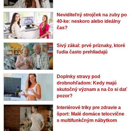
Neviditeľný strojček na zuby po
40-ke: neskoro alebo ideálny
čas?
Sivý zákal: prvé príznaky, ktoré
ľudia často prehliadajú
Doplnky stravy pod
drobnohľadom: Kedy majú
skutočný význam a na čo si dať
pozor?
Interiérové triky pre zdravie a
šport: Malé domáce telocvične
s multifunkčným nábytkom