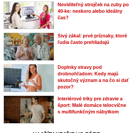
Neviditeľný strojček na zuby po
40-ke: neskoro alebo ideálny
čas?
Sivý zákal: prvé príznaky, ktoré
ľudia často prehliadajú
Doplnky stravy pod
drobnohľadom: Kedy majú
skutočný význam a na čo si dať
pozor?
Interiérové triky pre zdravie a
šport: Malé domáce telocvične
s multifunkčným nábytkom