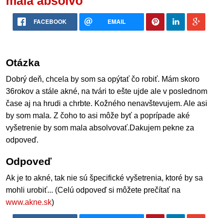
mala absolvo
FACEBOOK
EMAIL
Otázka
Dobrý deň, chcela by som sa opýtať čo robiť. Mám skoro
36rokov a stále akné, na tvári to ešte ujde ale v poslednom
čase aj na hrudi a chrbte. Kožného nenavštevujem. Ale asi
by som mala. Z čoho to asi môže byť a poprípade aké
vyšetrenie by som mala absolvovať.Dakujem pekne za
odpoveď.
Odpoveď
Ak je to akné, tak nie sú špecifické vyšetrenia, ktoré by sa
mohli urobiť... (Celú odpoveď si môžete prečítať na
www.akne.sk
)