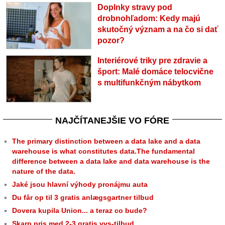
Doplnky stravy pod
drobnohľadom: Kedy majú
skutočný význam a na čo si dať
pozor?
Interiérové triky pre zdravie a
šport: Malé domáce telocvične
s multifunkčným nábytkom
NAJČÍTANEJŠIE VO FÓRE
The primary distinction between a data lake and a data
warehouse is what constitutes data.The fundamental
difference between a data lake and data warehouse is the
nature of the data.
Jaké jsou hlavní výhody pronájmu auta
Du får op til 3 gratis anlægsgartner tilbud
Dovera kupila Union... a teraz co bude?
Skarp pris med 2-3 gratis vvs-tilbud