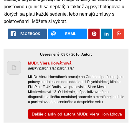
poisťovňou (u nich sa neplatí) a taktiež aj psychológovia u
ktorých sa platí každé sedenie, lebo nemajú zmluvy s
poisťovňami. Môžete si vybrať.
FACEBOOK
EMAIL
Uverejnené
: 09.07.2010,
Autor:
MUDr. Viera Horváthová
detský psychiater, psychiater
MUDr. Viera Horváthová pracuje na Oddelení porúch príjmu
potravy a adolescentnom oddelení 1.Psychiatrickej klinike
FNsP a LF UK Bratislava, pracovisko Staré Mesto,
Mickiewiczová 13. Oddelenie je špecializované na
diagnostiku a liečbu mentálnej anorexie a mentálnej bulímie
u pacientov adolescentného a dospelého veku.
Ďalšie články od autora MUDr. Viera Horváthová