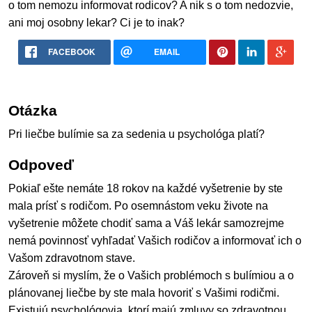
o tom nemozu informovat rodicov? A nik s o tom nedozvie,
ani moj osobny lekar? Ci je to inak?
FACEBOOK
EMAIL
Otázka
Pri liečbe bulímie sa za sedenia u psychológa platí?
Odpoveď
Pokiaľ ešte nemáte 18 rokov na každé vyšetrenie by ste
mala prísť s rodičom. Po osemnástom veku živote na
vyšetrenie môžete chodiť sama a Váš lekár samozrejme
nemá povinnosť vyhľadať Vašich rodičov a informovať ich o
Vašom zdravotnom stave.
Zároveň si myslím, že o Vašich problémoch s bulímiou a o
plánovanej liečbe by ste mala hovoriť s Vašimi rodičmi.
Existujú psychológovia, ktorí majú zmluvy so zdravotnou