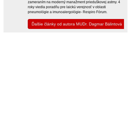
zameraním na moderný manažment prieduškovej astmy. 4
roky viedla poradňu pre laickú verejnosť v oblasti
pneumológie a imunoalergológie- Respiro Fórum.
Ďalšie články od autora MUDr. Dagmar Bálintová