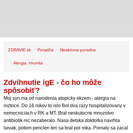
ZDRAVIE.sk
Poradňa
Neaktívne poradne
Alergia, Imunita
Zdvihnutie igE - čo ho môže
spôsobiť?
Moj syn ma od narodenia atopicky ekzem - alergia na
roztoce. Do 16 rokov to islo Bol dva razy hospitalizovany v
nemocniciach v RK a MT. Bral neskutocne mnozstvo
antibiotik nic nezaberalo. Nasa detska doktorka navrhla
luivak, potom penclen ten sa bral pol roka. Pomaly sa zacal