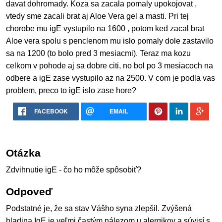
davat dohromady. Koza sa zacala pomaly upokojovat ,
vtedy sme zacali brat aj Aloe Vera gel a masti. Pri tej
chorobe mu igE vystupilo na 1600 , potom ked zacal brat
Aloe vera spolu s penclenom mu islo pomaly dole zastavilo
sa na 1200 (to bolo pred 3 mesiacmi). Teraz ma kozu
celkom v pohode aj sa dobre citi, no bol po 3 mesiacoch na
odbere a igE zase vystupilo az na 2500. V com je podla vas
problem, preco to igE islo zase hore?
FACEBOOK
EMAIL
Otázka
Zdvihnutie igE - čo ho môže spôsobiť?
Odpoveď
Podstatné je, že sa stav Vášho syna zlepšil. Zvýšená
hladina IgE je veľmi častým nálezom u alergikov a súvisí s