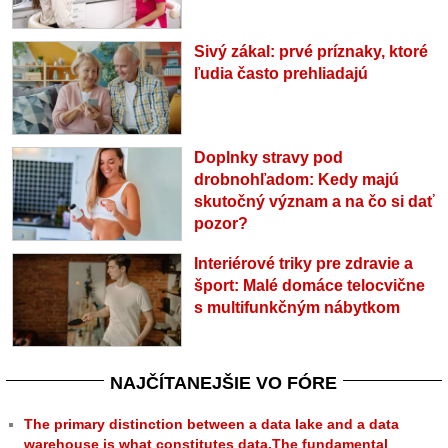
Sivý zákal: prvé príznaky, ktoré
ľudia často prehliadajú
Doplnky stravy pod
drobnohľadom: Kedy majú
skutočný význam a na čo si dať
pozor?
Interiérové triky pre zdravie a
šport: Malé domáce telocvične
s multifunkčným nábytkom
NAJČÍTANEJŠIE VO FÓRE
The primary distinction between a data lake and a data
warehouse is what constitutes data.The fundamental