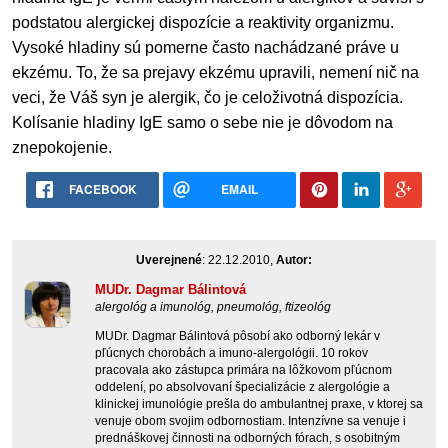
podstatou alergickej dispozície a reaktivity organizmu.
Vysoké hladiny sú pomerne často nachádzané práve u
ekzému. To, že sa prejavy ekzému upravili, nemení nič na
veci, že Váš syn je alergik, čo je celoživotná dispozícia.
Kolísanie hladiny IgE samo o sebe nie je dôvodom na
znepokojenie.
FACEBOOK
EMAIL
Uverejnené
: 22.12.2010,
Autor:
MUDr. Dagmar Bálintová
alergológ a imunológ, pneumológ, ftizeológ
MUDr. Dagmar Bálintová pôsobí ako odborný lekár v
pľúcnych chorobách a imuno-alergológii. 10 rokov
pracovala ako zástupca primára na lôžkovom pľúcnom
oddelení, po absolvovaní špecializácie z alergológie a
klinickej imunológie prešla do ambulantnej praxe, v ktorej sa
venuje obom svojim odbornostiam. Intenzívne sa venuje i
prednáškovej činnosti na odborných fórach, s osobitným