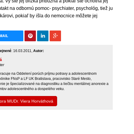
. Vy ste jej blízka príbuzná a pokiaľ ste ochotná jej
ntakt na odbornú pomoc- psychiater, psychológ, tiež ju
árovi, pokiaľ by išla do nemocnice môžete jej
MAIL
ejnené
: 16.03.2011,
Autor:
á
ter
racuje na Oddelení porúch príjmu potravy a adolescentnom
 klinike FNsP a LF UK Bratislava, pracovisko Staré Mesto,
ie je špecializované na diagnostiku a liečbu mentálnej anorexie a
entov adolescentného a dospelého veku.
tora MUDr. Viera Horváthová