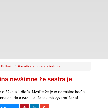
- Bulímia
Poradňa anorexia a bulímia
ina nevšimne že sestra je
a 32kg a 1 dieťa. Myslíte že je to normálne keď si
émne chudá a tvrdili jej že tak má vyzerať žena!