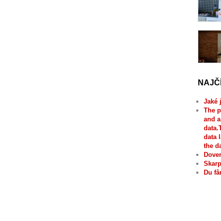
NAJČ
Jaké 
The p
and a
data.
data 
the d
Dover
Skarp
Du få