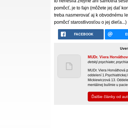
to neriešila zrejme ani samotná sestra
pomôcť, je to fajn (môžete jej dať ko
treba nasmerovať aj k obvodnému lek
pomôcť starostlivosťou o jej dieťa...)
FACEBOOK
E
Uver
MUDr. Viera Horváthov
detský psychiater, psychia
MUDr. Viera Horváthová p
oddelení 1.Psychiatrickej
Mickiewiczová 13. Oddelen
mentálnej bulímie u paci
Ďalšie články od au