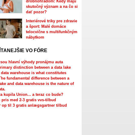
drobnohľadom: Kedy majú
skutočný význam a na čo si
dať pozor?
Interiérové triky pre zdravie
a šport: Malé domáce
telocvične s multifunkčným
nábytkom
ÍTANEJŠIE VO FÓRE
jsou hlavní výhody pronájmu auta
rimary distinction between a data lake
 data warehouse is what constitutes
The fundamental difference between a
lake and data warehouse is the nature of
ata.
a kupila Union... a teraz co bude?
 pris med 2-3 gratis vvs-tilbud
r op til 3 gratis anlægsgartner tilbud