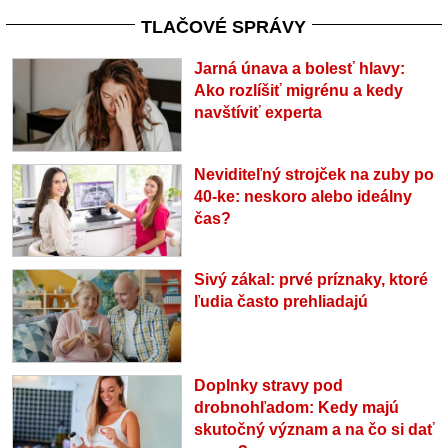
TLAČOVÉ SPRÁVY
Jarná únava a bolesť hlavy:
Ako rozlíšiť migrénu a kedy
navštíviť experta
Neviditeľný strojček na zuby po
40-ke: neskoro alebo ideálny
čas?
Sivý zákal: prvé príznaky, ktoré
ľudia často prehliadajú
Doplnky stravy pod
drobnohľadom: Kedy majú
skutočný význam a na čo si dať