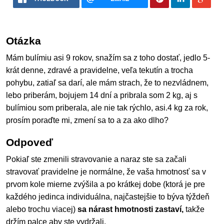
Otázka
Mám bulímiu asi 9 rokov, snažím sa z toho dostať, jedlo 5-
krát denne, zdravé a pravidelne, veľa tekutín a trocha
pohybu, zatiaľ sa darí, ale mám strach, že to nezvládnem,
lebo priberám, bojujem 14 dní a pribrala som 2 kg, aj s
bulímiou som priberala, ale nie tak rýchlo, asi.4 kg za rok,
prosím poraďte mi, zmení sa to a za ako dlho?
Odpoveď
Pokiaľ ste zmenili stravovanie a naraz ste sa začali
stravovať pravidelne je normálne, že vaša hmotnosť sa v
prvom kole mierne zvýšila a po krátkej dobe (ktorá je pre
každého jedinca individuálna, najčastejšie to býva týždeň
alebo trochu viacej)
sa nárast hmotnosti zastaví,
takže
držím palce aby ste vydržali.