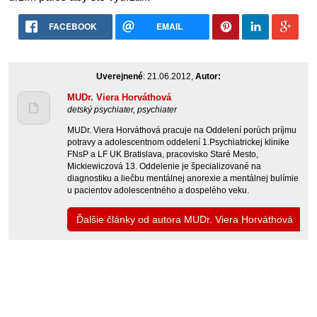
FACEBOOK
EMAIL
Uverejnené
: 21.06.2012,
Autor:
MUDr. Viera Horváthová
detský psychiater, psychiater
MUDr. Viera Horváthová pracuje na Oddelení porúch príjmu
potravy a adolescentnom oddelení 1.Psychiatrickej klinike
FNsP a LF UK Bratislava, pracovisko Staré Mesto,
Mickiewiczová 13. Oddelenie je špecializované na
diagnostiku a liečbu mentálnej anorexie a mentálnej bulímie
u pacientov adolescentného a dospelého veku.
Ďalšie články od autora MUDr. Viera Horváthová