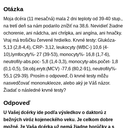
Otázka
Moja dcéra (11 mesačná) mala 2 dni teploty od 39-40 stup.,
na tretí deň sa nám podarilo znížiť na 38,6. Nevidieť žiadne
ochorenie, ani nádcha, ani chrípka, ani angína, ani hnačky.
Vraj má trošičku červené hrdielko. Krvné testy: Glukóza-
5,13 (2,8-4,4), CRP- 3,12, leukocyty (WBC-) 10,6 (4-
10),lymfocyty%- 27 (39-53), monocyty%- 16,8 (1,7-6),
neutrofily-abs.poc- 5,8 (1,4-3,3), monocyty-abs.počet- 1,8
(0,1-0,5), Str.obj.erytr.(MCV) -77,6 (80,2-91), neutrofily%-
55,1 (29-39). Prosím o odpoveď, či krvné testy môžu
nasvedčovať mononukleoze, alebo aký je Váš názor.
Žiadať o následné krvné testy?
Odpoveď
U Vašej dcérky ide podľa výsledkov o daktorú z
bežných viróz kojeneckého veku. Je celkom dobre
možné, že Vaša dcérka už nemá žiadne horúčky a s