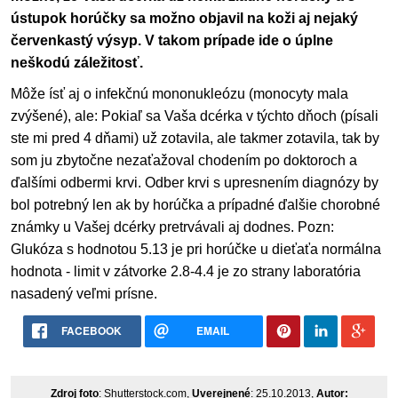
ústupok horúčky sa možno objavil na koži aj nejaký
červenkastý výsyp. V takom prípade ide o úplne
neškodú záležitosť.
Môže ísť aj o infekčnú mononukleózu (monocyty mala
zvýšené), ale: Pokiaľ sa Vaša dcérka v týchto dňoch (písali
ste mi pred 4 dňami) už zotavila, ale takmer zotavila, tak by
som ju zbytočne nezaťažoval chodením po doktoroch a
ďalšími odbermi krvi. Odber krvi s upresnením diagnózy by
bol potrebný len ak by horúčka a prípadné ďalšie chorobné
známky u Vašej dcérky pretrvávali aj dodnes. Pozn:
Glukóza s hodnotou 5.13 je pri horúčke u dieťaťa normálna
hodnota - limit v zátvorke 2.8-4.4 je zo strany laboratória
nasadený veľmi prísne.
FACEBOOK
EMAIL
Zdroj foto
: Shutterstock.com,
Uverejnené
: 25.10.2013,
Autor: