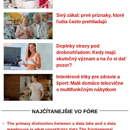
Sivý zákal: prvé príznaky, ktoré
ľudia často prehliadajú
Doplnky stravy pod
drobnohľadom: Kedy majú
skutočný význam a na čo si dať
pozor?
Interiérové triky pre zdravie a
šport: Malé domáce telocvične
s multifunkčným nábytkom
NAJČÍTANEJŠIE VO FÓRE
The primary distinction between a data lake and a data
warehouse is what constitutes data.The fundamental