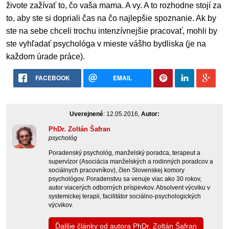
živote zažívať to, čo vaša mama. A vy. A to rozhodne stojí za
to, aby ste si dopriali čas na čo najlepšie spoznanie. Ak by
ste na sebe chceli trochu intenzívnejšie pracovať, mohli by
ste vyhľadať psychológa v mieste vášho bydliska (je na
každom úrade práce).
FACEBOOK
EMAIL
Uverejnené
: 12.05.2016,
Autor:
PhDr. Zoltán Šafran
psychológ
Poradenský psychológ, manželský poradca, terapeut a
supervízor (Asociácia manželských a rodinných poradcov a
sociálnych pracovníkov), člen Slovenskej komory
psychológov. Poradenstvu sa venuje viac ako 30 rokov,
autor viacerých odborných príspevkov. Absolvent výcviku v
systemickej terapii, facilitátor sociálno-psychologických
výcvikov.
Ďalšie články od autora PhDr. Zoltán Šafran