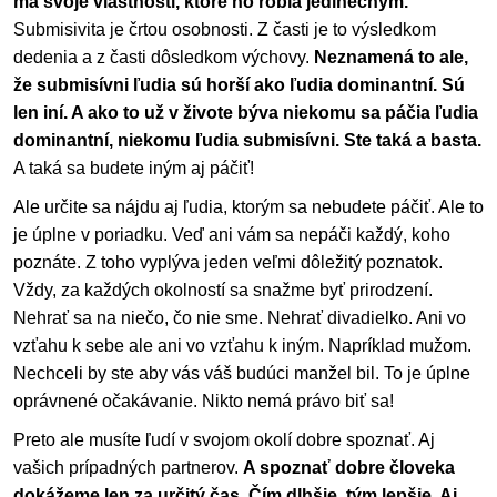
má svoje vlastnosti, ktoré ho robia jedinečným.
Submisivita je črtou osobnosti. Z časti je to výsledkom
dedenia a z časti dôsledkom výchovy.
Neznamená to ale,
že submisívni ľudia sú horší ako ľudia dominantní. Sú
len iní. A ako to už v živote býva niekomu sa páčia ľudia
dominantní, niekomu ľudia submisívni. Ste taká a basta.
A taká sa budete iným aj páčiť!
Ale určite sa nájdu aj ľudia, ktorým sa nebudete páčiť. Ale to
je úplne v poriadku. Veď ani vám sa nepáči každý, koho
poznáte. Z toho vyplýva jeden veľmi dôležitý poznatok.
Vždy, za každých okolností sa snažme byť prirodzení.
Nehrať sa na niečo, čo nie sme. Nehrať divadielko. Ani vo
vzťahu k sebe ale ani vo vzťahu k iným. Napríklad mužom.
Nechceli by ste aby vás váš budúci manžel bil. To je úplne
oprávnené očakávanie. Nikto nemá právo biť sa!
Preto ale musíte ľudí v svojom okolí dobre spoznať. Aj
vašich prípadných partnerov.
A spoznať dobre človeka
dokážeme len za určitý čas. Čím dlhšie, tým lepšie. Aj