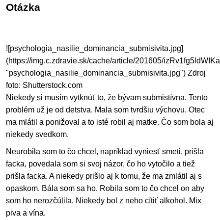
Otázka
![psychologia_nasilie_dominancia_submisivita.jpg]
(https://img.c.zdravie.sk/cache/article/201605/izRv1fg5ldWIK
"psychologia_nasilie_dominancia_submisivita.jpg") Zdroj
foto: Shutterstock.com
Niekedy si musím vytknúť to, že bývam submistívna. Tento
problém už je od detstva. Mala som tvrdšiu výchovu. Otec
ma mlátil a ponižoval a to isté robil aj matke. Čo som bola aj
niekedy svedkom.
Neurobila som to čo chcel, napríklad vyniesť smeti, prišla
facka, povedala som si svoj názor, čo ho vytočilo a tiež
prišla facka. A niekedy prišlo aj k tomu, že ma zmlátil aj s
opaskom. Bála som sa ho. Robila som to čo chcel on aby
som ho nerozčúlila. Niekedy bol z neho cítiť alkohol. Mix
piva a vína.