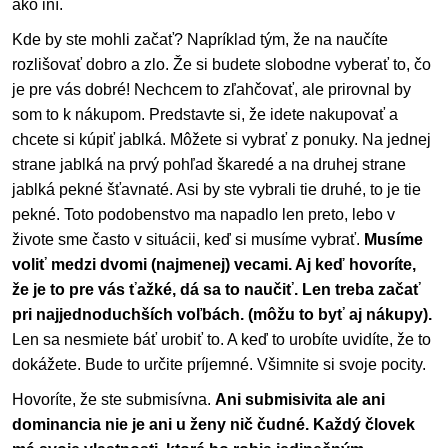
ako iní.
Kde by ste mohli začať? Napríklad tým, že na naučíte
rozlišovať dobro a zlo. Že si budete slobodne vyberať to, čo
je pre vás dobré! Nechcem to zľahčovať, ale prirovnal by
som to k nákupom. Predstavte si, že idete nakupovať a
chcete si kúpiť jablká. Môžete si vybrať z ponuky. Na jednej
strane jablká na prvý pohľad škaredé a na druhej strane
jablká pekné šťavnaté. Asi by ste vybrali tie druhé, to je tie
pekné. Toto podobenstvo ma napadlo len preto, lebo v
živote sme často v situácii, keď si musíme vybrať.
Musíme
voliť medzi dvomi (najmenej) vecami. Aj keď hovoríte,
že je to pre vás ťažké, dá sa to naučiť. Len treba začať
pri najjednoduchších voľbách. (môžu to byť aj nákupy).
Len sa nesmiete báť urobiť to. A keď to urobíte uvidíte, že to
dokážete. Bude to určite príjemné. Všimnite si svoje pocity.
Hovoríte, že ste submisívna.
Ani submisivita ale ani
dominancia nie je ani u ženy nič čudné. Každý človek