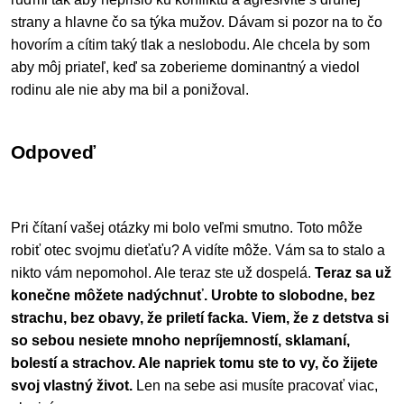
strany a hlavne čo sa týka mužov. Dávam si pozor na to čo
hovorím a cítim taký tlak a neslobodu. Ale chcela by som
aby môj priateľ, keď sa zoberieme dominantný a viedol
rodinu ale nie aby ma bil a ponižoval.
Odpoveď
Pri čítaní vašej otázky mi bolo veľmi smutno. Toto môže
robiť otec svojmu dieťaťu? A vidíte môže. Vám sa to stalo a
nikto vám nepomohol. Ale teraz ste už dospelá.
Teraz sa už
konečne môžete nadýchnuť. Urobte to slobodne, bez
strachu, bez obavy, že priletí facka. Viem, že z detstva si
so sebou nesiete mnoho nepríjemností, sklamaní,
bolestí a strachov. Ale napriek tomu ste to vy, čo žijete
svoj vlastný život.
Len na sebe asi musíte pracovať viac,