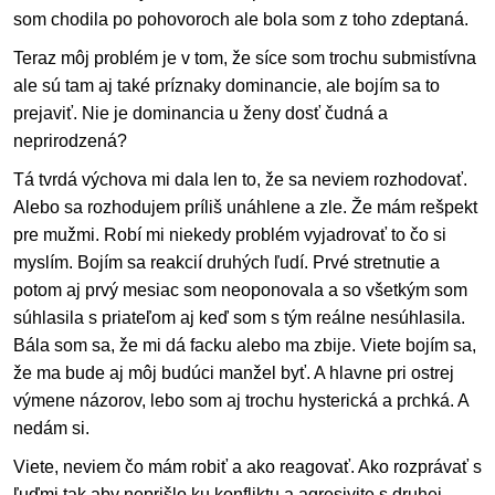
som chodila po pohovoroch ale bola som z toho zdeptaná.
Teraz môj problém je v tom, že síce som trochu submistívna
ale sú tam aj také príznaky dominancie, ale bojím sa to
prejaviť. Nie je dominancia u ženy dosť čudná a
neprirodzená?
Tá tvrdá výchova mi dala len to, že sa neviem rozhodovať.
Alebo sa rozhodujem príliš unáhlene a zle. Že mám rešpekt
pre mužmi. Robí mi niekedy problém vyjadrovať to čo si
myslím. Bojím sa reakcií druhých ľudí. Prvé stretnutie a
potom aj prvý mesiac som neoponovala a so všetkým som
súhlasila s priateľom aj keď som s tým reálne nesúhlasila.
Bála som sa, že mi dá facku alebo ma zbije. Viete bojím sa,
že ma bude aj môj budúci manžel byť. A hlavne pri ostrej
výmene názorov, lebo som aj trochu hysterická a prchká. A
nedám si.
Viete, neviem čo mám robiť a ako reagovať. Ako rozprávať s
ľuďmi tak aby neprišlo ku konfliktu a agresivite s druhej