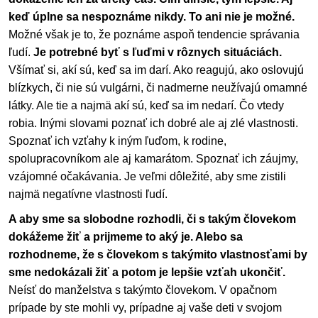
keď úplne sa nespoznáme nikdy. To ani nie je možné.
Možné však je to, že poznáme aspoň tendencie správania
ľudí.
Je potrebné byť s ľuďmi v rôznych situáciách.
Všímať si, akí sú, keď sa im darí. Ako reagujú, ako oslovujú
blízkych, či nie sú vulgárni, či nadmerne neužívajú omamné
látky. Ale tie a najmä akí sú, keď sa im nedarí. Čo vtedy
robia. Inými slovami poznať ich dobré ale aj zlé vlastnosti.
Spoznať ich vzťahy k iným ľuďom, k rodine,
spolupracovníkom ale aj kamarátom. Spoznať ich záujmy,
vzájomné očakávania. Je veľmi dôležité, aby sme zistili
najmä negatívne vlastnosti ľudí.
A aby sme sa slobodne rozhodli, či s takým človekom
dokážeme žiť a prijmeme to aký je. Alebo sa
rozhodneme, že s človekom s takýmito vlastnosťami by
sme nedokázali žiť a potom je lepšie vzťah ukončiť.
Neísť do manželstva s takýmto človekom. V opačnom
prípade by ste mohli vy, prípadne aj vaše deti v svojom