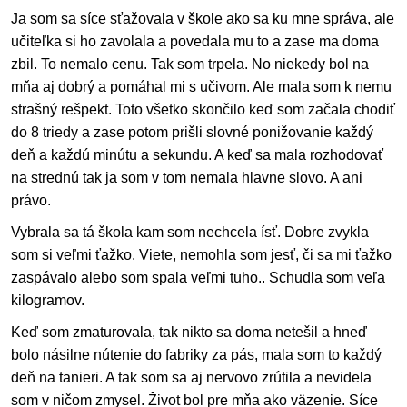
Ja som sa síce sťažovala v škole ako sa ku mne správa, ale
učiteľka si ho zavolala a povedala mu to a zase ma doma
zbil. To nemalo cenu. Tak som trpela. No niekedy bol na
mňa aj dobrý a pomáhal mi s učivom. Ale mala som k nemu
strašný rešpekt. Toto všetko skončilo keď som začala chodiť
do 8 triedy a zase potom prišli slovné ponižovanie každý
deň a každú minútu a sekundu. A keď sa mala rozhodovať
na strednú tak ja som v tom nemala hlavne slovo. A ani
právo.
Vybrala sa tá škola kam som nechcela ísť. Dobre zvykla
som si veľmi ťažko. Viete, nemohla som jesť, či sa mi ťažko
zaspávalo alebo som spala veľmi tuho.. Schudla som veľa
kilogramov.
Keď som zmaturovala, tak nikto sa doma netešil a hneď
bolo násilne nútenie do fabriky za pás, mala som to každý
deň na tanieri. A tak som sa aj nervovo zrútila a nevidela
som v ničom zmysel. Život bol pre mňa ako väzenie. Síce