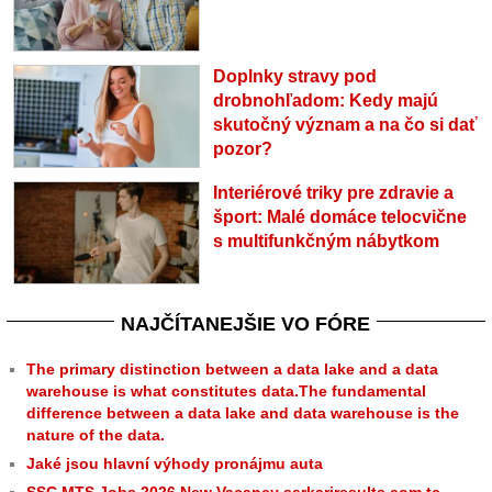
Doplnky stravy pod
drobnohľadom: Kedy majú
skutočný význam a na čo si dať
pozor?
Interiérové triky pre zdravie a
šport: Malé domáce telocvične
s multifunkčným nábytkom
NAJČÍTANEJŠIE VO FÓRE
The primary distinction between a data lake and a data
warehouse is what constitutes data.The fundamental
difference between a data lake and data warehouse is the
nature of the data.
Jaké jsou hlavní výhody pronájmu auta
SSC MTS Jobs 2026 New Vacancy sarkariresults.com.tc