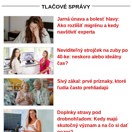
TLAČOVÉ SPRÁVY
Jarná únava a bolesť hlavy:
Ako rozlíšiť migrénu a kedy
navštíviť experta
Neviditeľný strojček na zuby po
40-ke: neskoro alebo ideálny
čas?
Sivý zákal: prvé príznaky, ktoré
ľudia často prehliadajú
Doplnky stravy pod
drobnohľadom: Kedy majú
skutočný význam a na čo si dať
pozor?