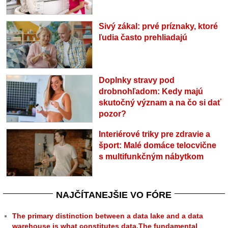
Sivý zákal: prvé príznaky, ktoré
ľudia často prehliadajú
Doplnky stravy pod
drobnohľadom: Kedy majú
skutočný význam a na čo si dať
pozor?
Interiérové triky pre zdravie a
šport: Malé domáce telocvične
s multifunkčným nábytkom
NAJČÍTANEJŠIE VO FÓRE
The primary distinction between a data lake and a data
warehouse is what constitutes data.The fundamental