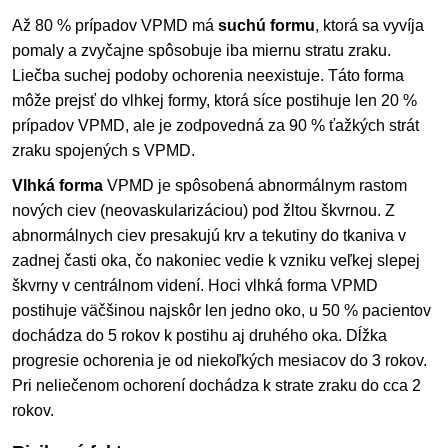
Až 80 % prípadov VPMD má
suchú formu
, ktorá sa vyvíja
pomaly a zvyčajne spôsobuje iba miernu stratu zraku.
Liečba suchej podoby ochorenia neexistuje. Táto forma
môže prejsť do vlhkej formy, ktorá síce postihuje len 20 %
prípadov VPMD, ale je zodpovedná za 90 % ťažkých strát
zraku spojených s VPMD.
Vlhká forma
VPMD je spôsobená abnormálnym rastom
nových ciev (neovaskularizáciou) pod žltou škvrnou. Z
abnormálnych ciev presakujú krv a tekutiny do tkaniva v
zadnej časti oka, čo nakoniec vedie k vzniku veľkej slepej
škvrny v centrálnom videní. Hoci vlhká forma VPMD
postihuje väčšinou najskôr len jedno oko, u 50 % pacientov
dochádza do 5 rokov k postihu aj druhého oka. Dĺžka
progresie ochorenia je od niekoľkých mesiacov do 3 rokov.
Pri neliečenom ochorení dochádza k strate zraku do cca 2
rokov.