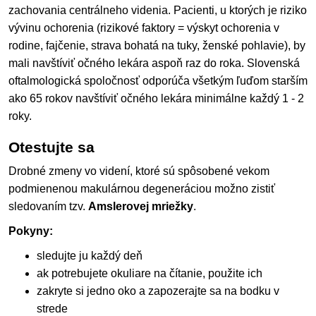
zachovania centrálneho videnia. Pacienti, u ktorých je riziko
vývinu ochorenia (rizikové faktory = výskyt ochorenia v
rodine, fajčenie, strava bohatá na tuky, ženské pohlavie), by
mali navštíviť očného lekára aspoň raz do roka. Slovenská
oftalmologická spoločnosť odporúča všetkým ľuďom starším
ako 65 rokov navštíviť očného lekára minimálne každý 1 - 2
roky.
Otestujte sa
Drobné zmeny vo videní, ktoré sú spôsobené vekom
podmienenou makulárnou degeneráciou možno zistiť
sledovaním tzv.
Amslerovej mriežky
.
Pokyny:
sledujte ju každý deň
ak potrebujete okuliare na čítanie, použite ich
zakryte si jedno oko a zapozerajte sa na bodku v
strede