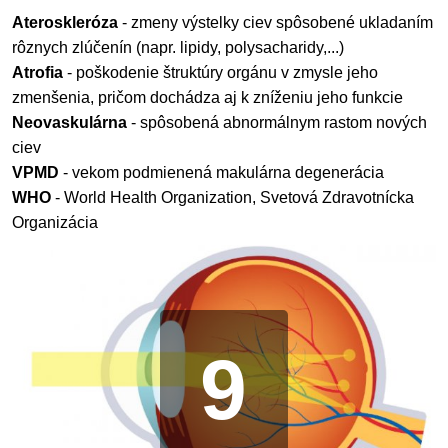
Ateroskleróza
- zmeny výstelky ciev spôsobené ukladaním
rôznych zlúčenín (napr. lipidy, polysacharidy,...)
Atrofia
- poškodenie štruktúry orgánu v zmysle jeho
zmenšenia, pričom dochádza aj k zníženiu jeho funkcie
Neovaskulárna
- spôsobená abnormálnym rastom nových
ciev
VPMD
- vekom podmienená makulárna degenerácia
WHO
- World Health Organization, Svetová Zdravotnícka
Organizácia
9