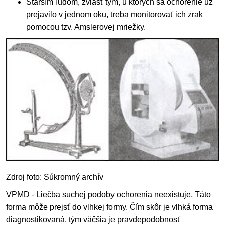
Starším ľudom, zvlášť tým, u ktorých sa ochorenie už
prejavilo v jednom oku, treba monitorovať ich zrak
pomocou tzv. Amslerovej mriežky.
Zdroj foto: Súkromný archív
VPMD - Liečba suchej podoby ochorenia neexistuje. Táto
forma môže prejsť do vlhkej formy. Čím skôr je vlhká forma
diagnostikovaná, tým väčšia je pravdepodobnosť