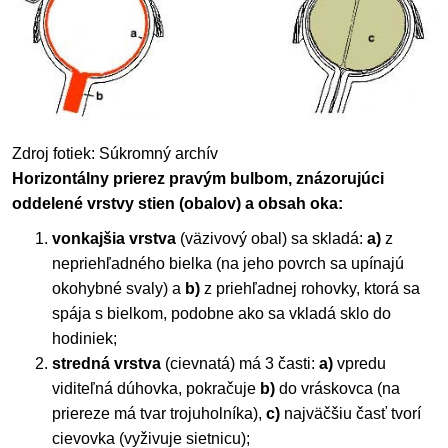
Zdroj fotiek: Súkromný archív
Horizontálny prierez pravým bulbom, znázorujúci
oddelené vrstvy stien (obalov) a obsah oka:
vonkajšia vrstva
(väzivový obal) sa skladá:
a)
z
nepriehľadného bielka (na jeho povrch sa upínajú
okohybné svaly) a
b)
z priehľadnej rohovky, ktorá sa
spája s bielkom, podobne ako sa vkladá sklo do
hodiniek;
stredná vrstva
(cievnatá) má 3 časti:
a)
vpredu
viditeľná dúhovka, pokračuje
b)
do vráskovca (na
priereze má tvar trojuholníka),
c)
najväčšiu časť tvorí
cievovka (vyživuje sietnicu);