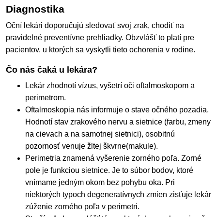
Diagnostika
Oční lekári doporučujú sledovať svoj zrak, chodiť na
pravidelné preventívne prehliadky. Obzvlášť to platí pre
pacientov, u ktorých sa vyskytli tieto ochorenia v rodine.
Čo nás čaká u lekára?
Lekár zhodnotí vízus, vyšetrí oči oftalmoskopom a
perimetrom.
Oftalmoskopia nás informuje o stave očného pozadia.
Hodnotí stav zrakového nervu a sietnice (farbu, zmeny
na cievach a na samotnej sietnici), osobitnú
pozornosť venuje žltej škvrne(makule).
Perimetria znamená vyšerenie zorného poľa. Zorné
pole je funkciou sietnice. Je to súbor bodov, ktoré
vnímame jedným okom bez pohybu oka. Pri
niektorých typoch degeneratívnych zmien zisťuje lekár
zúženie zorného poľa v perimetri.