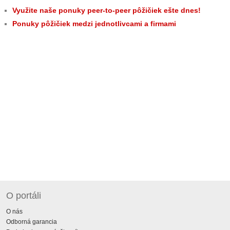
Využite naše ponuky peer-to-peer pôžičiek ešte dnes!
Ponuky pôžičiek medzi jednotlivcami a firmami
O portáli
O nás
Odborná garancia