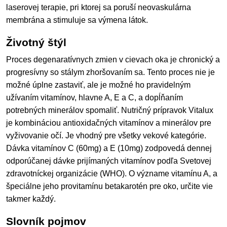
laserovej terapie, pri ktorej sa poruší neovaskulárna
membrána a stimuluje sa výmena látok.
Životný štýl
Proces degenaratívnych zmien v cievach oka je chronický a
progresívny so stálym zhoršovaním sa. Tento proces nie je
možné úplne zastaviť, ale je možné ho pravidelným
užívaním vitamínov, hlavne A, E a C, a dopĺňaním
potrebných minerálov spomaliť. Nutričný prípravok Vitalux
je kombináciou antioxidačných vitamínov a minerálov pre
vyživovanie očí. Je vhodný pre všetky vekové kategórie.
Dávka vitamínov C (60mg) a E (10mg) zodpovedá dennej
odporúčanej dávke prijímaných vitamínov podľa Svetovej
zdravotníckej organizácie (WHO). O význame vitamínu A, a
špeciálne jeho provitamínu betakarotén pre oko, určite vie
takmer každý.
Slovník pojmov