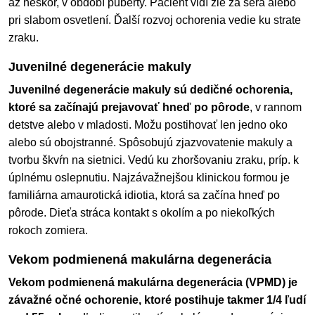
až neskôr, v období puberty. Pacient vidí zle za šera alebo
pri slabom osvetlení. Ďalší rozvoj ochorenia vedie ku strate
zraku.
Juvenilné degenerácie makuly
Juvenilné degenerácie makuly sú dedičné ochorenia,
ktoré sa začínajú prejavovať hneď po pôrode
, v rannom
detstve alebo v mladosti. Možu postihovať len jedno oko
alebo sú obojstranné. Spôsobujú zjazvovatenie makuly a
tvorbu škvŕn na sietnici. Vedú ku zhoršovaniu zraku, príp. k
úplnému oslepnutiu. Najzávažnejšou klinickou formou je
familiárna amaurotická idiotia, ktorá sa začína hneď po
pôrode. Dieťa stráca kontakt s okolím a po niekoľkých
rokoch zomiera.
Vekom podmienená makulárna degenerácia
Vekom podmienená makulárna degenerácia (VPMD) je
závažné očné ochorenie, ktoré postihuje takmer 1/4 ľudí