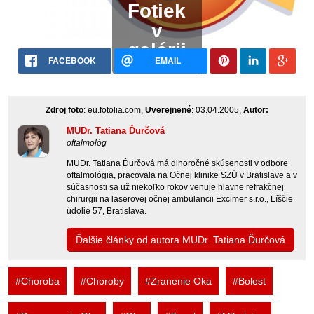
Fotiek
v
galérii
FACEBOOK
EMAIL
Zdroj foto
: eu.fotolia.com,
Uverejnené
: 03.04.2005,
Autor:
MUDr. Tatiana Ďurčová
oftalmológ
MUDr. Tatiana Ďurčová má dlhoročné skúsenosti v odbore
oftalmológia, pracovala na Očnej klinike SZÚ v Bratislave a v
súčasnosti sa už niekoľko rokov venuje hlavne refrakčnej
chirurgii na laserovej očnej ambulancii Excimer s.r.o., Líščie
údolie 57, Bratislava.
Ďalšie články od autora MUDr. Tatiana Ďurčová
#Choroba
#Choroby
#Zranenie Oka
#Bolest