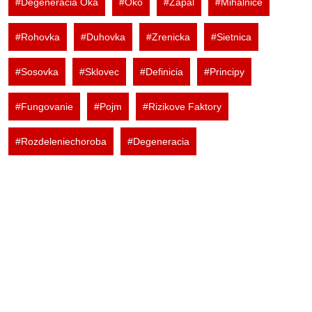
#Degeneracia Oka
#Oko
#Zapal
#Mihalnice
#Rohovka
#Duhovka
#Zrenicka
#Sietnica
#Sosovka
#Sklovec
#Definicia
#Principy
#Fungovanie
#Pojm
#Rizikove Faktory
#Rozdeleniechoroba
#Degeneracia