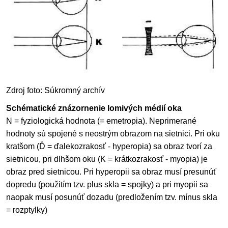
Zdroj foto: Súkromný archív
Schématické znázornenie lomivých médií oka
N = fyziologická hodnota (= emetropia). Neprimerané
hodnoty sú spojené s neostrým obrazom na sietnici. Pri oku
kratšom (Ď = ďalekozrakosť - hyperopia) sa obraz tvorí za
sietnicou, pri dlhšom oku (K = krátkozrakosť - myopia) je
obraz pred sietnicou. Pri hyperopii sa obraz musí presunúť
dopredu (použitím tzv. plus skla = spojky) a pri myopii sa
naopak musí posunúť dozadu (predložením tzv. mínus skla
= rozptylky)