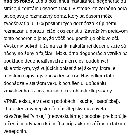
nad 55 rokov.
Ľudia postihnutí makulárnou degeneráciou
strácajú centrálnu ostrosť zraku. V strede ich zorného poľa
sa objavuje rozmazaný obraz, ktorý sa časom môže
zväčšovať a u 10% postihnutých dochádza k úplnému
rozmazaniu obrazu, čiže k oslepnutiu. Závažným prejavom
tohto ochorenia je to, že väčšinou postihuje obidve oči.
Výskumy potvrdili, že na vznik makulárnej degenerácie sú
náchylné ženy a fajčiari. Makulárna degenerácia vzniká na
podklade degeneratívnych zmien ciev, podobných
sklerotickým, vyživujúcich oblasť žltej škvrny, ktorá je
miestom najostrejšieho videnia oka. Následkom toho
dochádza v staršom veku k porušeniu, ubúdaniu
zmyslového tkaniva na sietnici v oblasti žltej škvrny.
VPMD existuje v dvoch podobách: "suchej" (atrofickej),
charakterizovanej stenčením žltej škvrny a oveľa
závažnejšej "vlhkej" (neovaskulárnej) podobe, pre ktorú je
určená fotodynamická liečba prípravkom s účinnou látkou
verteporfin.