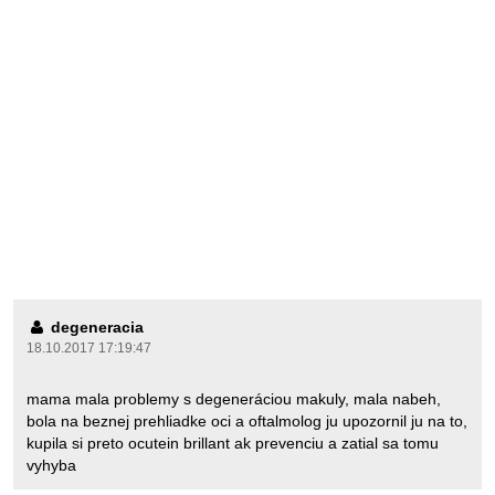
degeneracia
18.10.2017 17:19:47
mama mala problemy s degeneráciou makuly, mala nabeh,
bola na beznej prehliadke oci a oftalmolog ju upozornil ju na to,
kupila si preto ocutein brillant ak prevenciu a zatial sa tomu
vyhyba