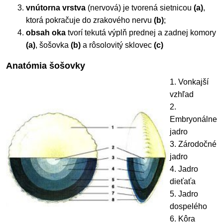
vnútorna vrstva
(nervová) je tvorená sietnicou
(a)
,
ktorá pokračuje do zrakového nervu
(b)
;
obsah oka
tvorí tekutá výplň prednej a zadnej komory
(a)
, šošovka
(b)
a rôsolovitý sklovec
(c)
Anatómia šošovky
1. Vonkajší
vzhľad
2.
Embryonálne
jadro
3. Zárodočné
jadro
4. Jadro
dieťaťa
5. Jadro
dospelého
6. Kôra