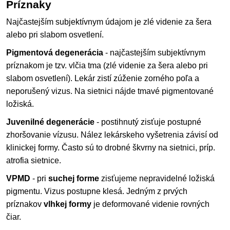
Príznaky
Najčastejším subjektívnym údajom je zlé videnie za šera
alebo pri slabom osvetlení.
Pigmentová degenerácia
- najčastejším subjektívnym
príznakom je tzv. vlčia tma (zlé videnie za šera alebo pri
slabom osvetlení). Lekár zistí zúženie zorného poľa a
neporušený vizus. Na sietnici nájde tmavé pigmentované
ložiská.
Juvenilné degenerácie
- postihnutý zisťuje postupné
zhoršovanie vízusu. Nález lekárskeho vyšetrenia závisí od
klinickej formy. Často sú to drobné škvrny na sietnici, príp.
atrofia sietnice.
VPMD
- pri
suchej forme
zisťujeme nepravidelné ložiská
pigmentu. Vizus postupne klesá. Jedným z prvých
príznakov
vlhkej formy
je deformované videnie rovných
čiar.