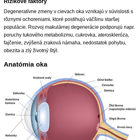
Rizikové faktory
Degeneratívne zmeny v cievach oka vznikajú v súvislosti s
rôznymi ochoreniami, ktoré postihujú väčšinu staršej
populácie. Rozvoj makulárnej degenerácie podporujú napr.
poruchy tukového metabolizmu, cukrovka, ateroskleróza,
fajčenie, zvýšená zraková námaha, nedostatok pohybu,
obezita a zlý životný štýl.
Anatómia oka