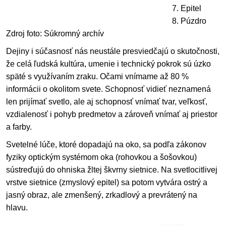
7. Epitel
8. Púzdro
Zdroj foto: Súkromný archív
Dejiny i súčasnosť nás neustále presviedčajú o skutočnosti,
že celá ľudská kultúra, umenie i technický pokrok sú úzko
späté s využívaním zraku. Očami vnímame až 80 %
informácii o okolitom svete. Schopnosť vidieť neznamená
len prijímať svetlo, ale aj schopnosť vnímať tvar, veľkosť,
vzdialenosť i pohyb predmetov a zároveň vnímať aj priestor
a farby.
Svetelné lúče, ktoré dopadajú na oko, sa podľa zákonov
fyziky optickým systémom oka (rohovkou a šošovkou)
sústreďujú do ohniska žltej škvrny sietnice. Na svetlocitlivej
vrstve sietnice (zmyslový epitel) sa potom vytvára ostrý a
jasný obraz, ale zmenšený, zrkadlový a prevrátený na
hlavu.