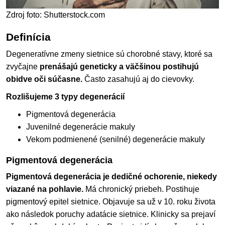
Zdroj foto: Shutterstock.com
Definícia
Degeneratívne zmeny sietnice sú chorobné stavy, ktoré sa
zvyčajne
prenášajú geneticky a väčšinou postihujú
obidve oči súčasne.
Často zasahujú aj do cievovky.
Rozlišujeme 3 typy degenerácií
Pigmentová degenerácia
Juvenilné degenerácie makuly
Vekom podmienené (senilné) degenerácie makuly
Pigmentová degenerácia
Pigmentová degenerácia je dedičné ochorenie, niekedy
viazané na pohlavie.
Má chronický priebeh. Postihuje
pigmentový epitel sietnice. Objavuje sa už v 10. roku života
ako následok poruchy adatácie sietnice. Klinicky sa prejaví