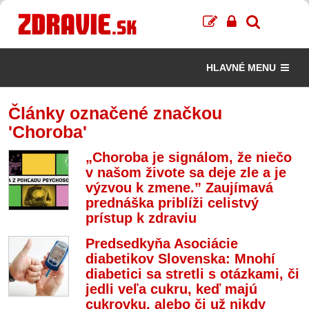
HLAVNÉ MENU
Články označené značkou
'Choroba'
„Choroba je signálom, že niečo
v našom živote sa deje zle a je
výzvou k zmene.” Zaujímavá
prednáška priblíži celistvý
prístup k zdraviu
Predsedkyňa Asociácie
diabetikov Slovenska: Mnohí
diabetici sa stretli s otázkami, či
jedli veľa cukru, keď majú
cukrovku, alebo či už nikdy