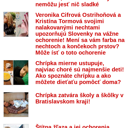
nemôžu jesť nič sladké
Veronika Cifrová Ostrihoňová a
Kristína Tormová svojimi
nalakovanými nechtami
upozorňujú Slovenky na vážne
ochorenie! Mení sa vám farba na
nechtoch a končekoch prstov?
Môže ísť o toto ochorenie
Chrípka mierne ustupuje,
najviac choré sú najmenšie deti!
Ako spoznáte chrípku a ako
môžete dieťaťu pomôcť doma?
Chrípka zatvára školy a škôlky v
Bratislavskom kraji!
Štítna žľaza a jej ochorenia