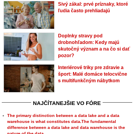
Sivý zákal: prvé príznaky, ktoré
ľudia často prehliadajú
Doplnky stravy pod
drobnohľadom: Kedy majú
skutočný význam a na čo si dať
pozor?
Interiérové triky pre zdravie a
šport: Malé domáce telocvične
s multifunkčným nábytkom
NAJČÍTANEJŠIE VO FÓRE
The primary distinction between a data lake and a data
warehouse is what constitutes data.The fundamental
difference between a data lake and data warehouse is the
nature of the data.