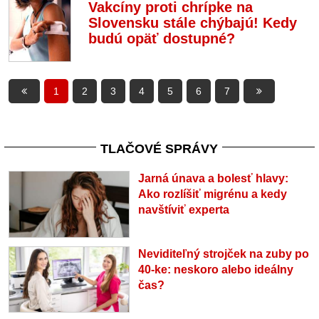
Vakcíny proti chrípke na
Slovensku stále chýbajú! Kedy
budú opäť dostupné?
1
2
3
4
5
6
7
TLAČOVÉ SPRÁVY
Jarná únava a bolesť hlavy:
Ako rozlíšiť migrénu a kedy
navštíviť experta
Neviditeľný strojček na zuby po
40-ke: neskoro alebo ideálny
čas?