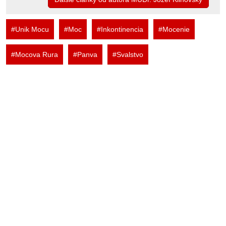
#Unik Mocu
#Moc
#Inkontinencia
#Mocenie
#Mocova Rura
#Panva
#Svalstvo