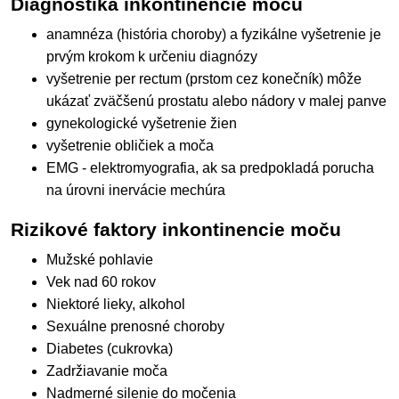
Diagnostika inkontinencie moču
anamnéza (história choroby) a fyzikálne vyšetrenie je
prvým krokom k určeniu diagnózy
vyšetrenie per rectum (prstom cez konečník) môže
ukázať zväčšenú prostatu alebo nádory v malej panve
gynekologické vyšetrenie žien
vyšetrenie obličiek a moča
EMG - elektromyografia, ak sa predpokladá porucha
na úrovni inervácie mechúra
Rizikové faktory inkontinencie moču
Mužské pohlavie
Vek nad 60 rokov
Niektoré lieky, alkohol
Sexuálne prenosné choroby
Diabetes (cukrovka)
Zadržiavanie moča
Nadmerné silenie do močenia