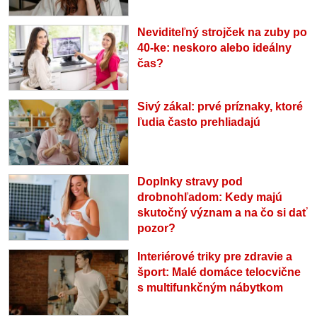
Neviditeľný strojček na zuby po
40-ke: neskoro alebo ideálny
čas?
Sivý zákal: prvé príznaky, ktoré
ľudia často prehliadajú
Doplnky stravy pod
drobnohľadom: Kedy majú
skutočný význam a na čo si dať
pozor?
Interiérové triky pre zdravie a
šport: Malé domáce telocvične
s multifunkčným nábytkom