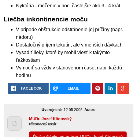
Nyktúria - močenie v noci častejšie ako 3 - 4 krát
Liečba inkontinencie moču
V prípade obštrukcie odstránenie jej príčiny (napr.
nádoru)
Dostatočný príjem tekutín, ale v menších dávkach
Vysadiť lieky, ktoré by mohli viesť k takýmto
ťažkostiam
Vymočiť sa vždy v stanovenom čase, napr. každú
hodinu
FACEBOOK
EMAIL
Uverejnené
: 12.05.2005,
Autor:
MUDr. Jozef Klinovský
všeobecný lekár
Ďalšie články od autora MUDr. Jozef Klinovský