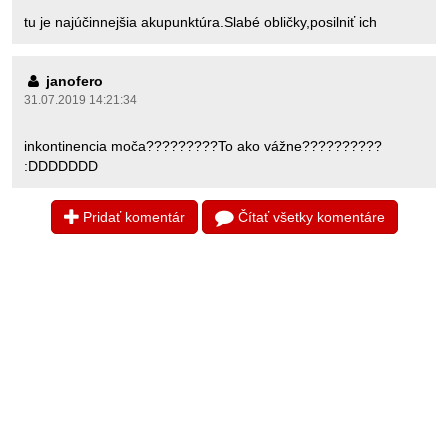
tu je najúčinnejšia akupunktúra.Slabé obličky,posilniť ich
janofero
31.07.2019 14:21:34
inkontinencia moča?????????To ako vážne??????????
:DDDDDDD
Pridať komentár
Čítať všetky komentáre