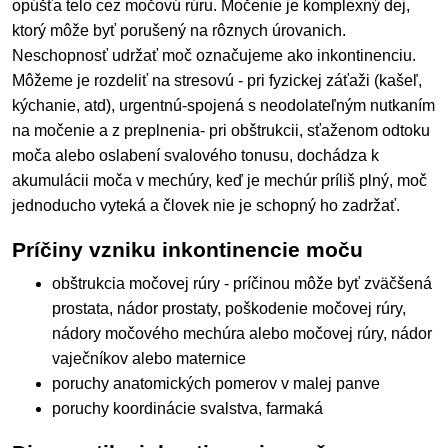
opúšťa telo cez močovú rúru. Močenie je komplexný dej,
ktorý môže byť porušený na rôznych úrovanich.
Neschopnosť udržať moč označujeme ako inkontinenciu.
Môžeme je rozdeliť na stresovú - pri fyzickej záťaži (kašeľ,
kýchanie, atd), urgentnú-spojená s neodolateľným nutkaním
na močenie a z preplnenia- pri obštrukcii, sťaženom odtoku
moča alebo oslabení svalového tonusu, dochádza k
akumulácii moča v mechúry, keď je mechúr príliš plný, moč
jednoducho vyteká a človek nie je schopný ho zadržať.
Príčiny vzniku inkontinencie moču
obštrukcia močovej rúry - príčinou môže byť zväčšená
prostata, nádor prostaty, poškodenie močovej rúry,
nádory močového mechúra alebo močovej rúry, nádor
vaječníkov alebo maternice
poruchy anatomických pomerov v malej panve
poruchy koordinácie svalstva, farmaká