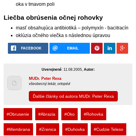
oka v tmavom poli
Liečba obrúsenia očnej rohovky
masť obsahujúca antibiotiká – polymyxín - bacitracín
oklúzia očného viečka s následnou úpravou
FACEBOOK
EMAIL
Uverejnené
: 11.08.2005,
Autor:
MUDr. Peter Rexa
všeobecný lekár, ortopéd
Ďalšie články od autora MUDr. Peter Rexa
#Obrusenie
#Abrazia
#Oko
#Rohovka
#Membrana
#Zrenica
#Duhovka
#Cudzie Teleso