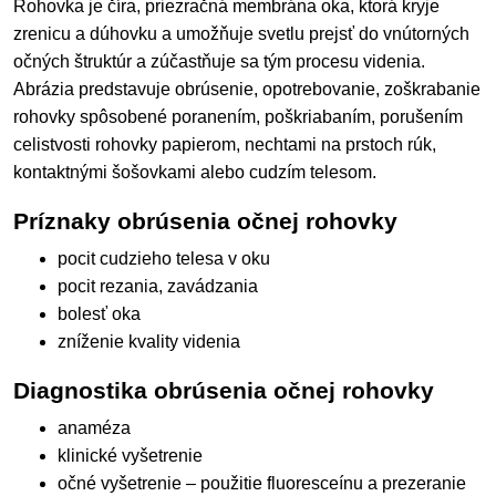
Rohovka je číra, priezračná membrána oka, ktorá kryje
zrenicu a dúhovku a umožňuje svetlu prejsť do vnútorných
očných štruktúr a zúčastňuje sa tým procesu videnia.
Abrázia predstavuje obrúsenie, opotrebovanie, zoškrabanie
rohovky spôsobené poranením, poškriabaním, porušením
celistvosti rohovky papierom, nechtami na prstoch rúk,
kontaktnými šošovkami alebo cudzím telesom.
Príznaky obrúsenia očnej rohovky
pocit cudzieho telesa v oku
pocit rezania, zavádzania
bolesť oka
zníženie kvality videnia
Diagnostika obrúsenia očnej rohovky
anaméza
klinické vyšetrenie
očné vyšetrenie – použitie fluoresceínu a prezeranie