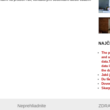
NAJČ
The p
and a
data.
data 
the d
Jaké 
Du få
Dover
Skarp
Neprehliadnite
ZDRAV