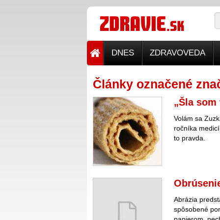
DNES
ZDRAVOVEDA
Články označené znač
„Šla som 
Volám sa Zuzka
ročníka medicí
to pravda.
Obrúsenie
Abrázia predst
spôsobené por
papierom, nec