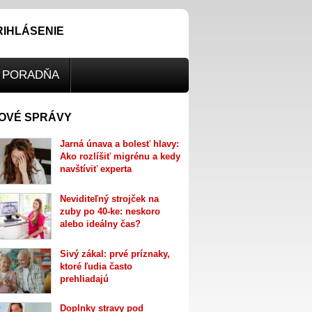
RIHLÁSENIE
PORADŇA
OVÉ SPRÁVY
Jarná únava a bolesť hlavy:
Ako rozlíšiť migrénu a kedy
navštíviť experta
Neviditeľný strojček na
zuby po 40-ke: neskoro
alebo ideálny čas?
Sivý zákal: prvé príznaky,
ktoré ľudia často
prehliadajú
Doplnky stravy pod