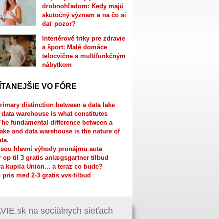
drobnohľadom: Kedy majú
skutočný význam a na čo si
dať pozor?
Interiérové triky pre zdravie
a šport: Malé domáce
telocvične s multifunkčným
nábytkom
ÍTANEJŠIE VO FÓRE
rimary distinction between a data lake
 data warehouse is what constitutes
The fundamental difference between a
lake and data warehouse is the nature of
ata.
jsou hlavní výhody pronájmu auta
r op til 3 gratis anlægsgartner tilbud
a kupila Union... a teraz co bude?
 pris med 2-3 gratis vvs-tilbud
IE.sk na sociálnych sieťach