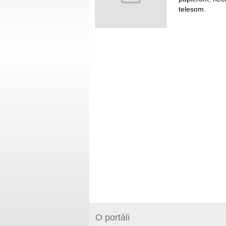
telesom.
O portáli