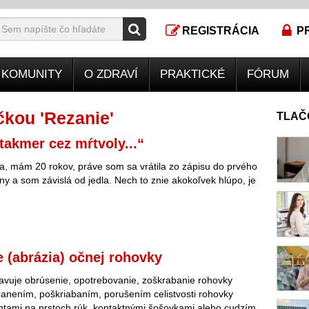
REGISTRÁCIA
P
KOMUNITY
O ZDRAVÍ
PRAKTICKÉ
FÓRUM
kou 'Rezanie'
TLAČ
takmer cez mŕtvoly...“
, mám 20 rokov, práve som sa vrátila zo zápisu do prvého
ny a som závislá od jedla. Nech to znie akokoľvek hlúpo, je
 (abrázia) očnej rohovky
avuje obrúsenie, opotrebovanie, zoškrabanie rohovky
anením, poškriabaním, porušením celistvosti rohovky
htami na prstoch rúk, kontaktnými šošovkami alebo cudzím