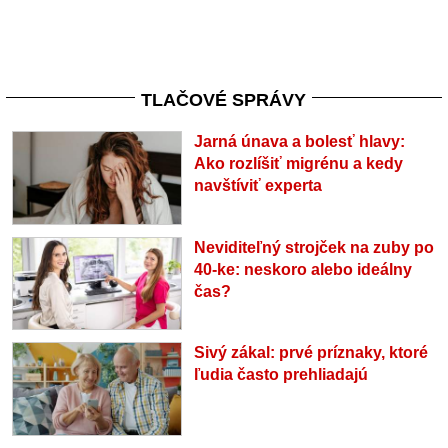
TLAČOVÉ SPRÁVY
Jarná únava a bolesť hlavy:
Ako rozlíšiť migrénu a kedy
navštíviť experta
Neviditeľný strojček na zuby po
40-ke: neskoro alebo ideálny
čas?
Sivý zákal: prvé príznaky, ktoré
ľudia často prehliadajú