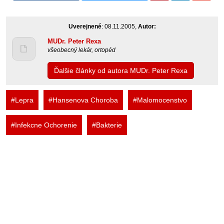
Uverejnené
: 08.11.2005,
Autor:
MUDr. Peter Rexa
všeobecný lekár, ortopéd
Ďalšie články od autora MUDr. Peter Rexa
#Lepra
#Hansenova Choroba
#Malomocenstvo
#Infekcne Ochorenie
#Bakterie