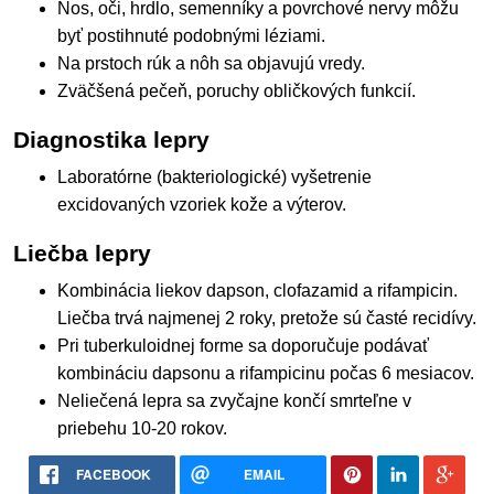
Nos, oči, hrdlo, semenníky a povrchové nervy môžu
byť postihnuté podobnými léziami.
Na prstoch rúk a nôh sa objavujú vredy.
Zväčšená pečeň, poruchy obličkových funkcií.
Diagnostika lepry
Laboratórne (bakteriologické) vyšetrenie
excidovaných vzoriek kože a výterov.
Liečba lepry
Kombinácia liekov dapson, clofazamid a rifampicin.
Liečba trvá najmenej 2 roky, pretože sú časté recidívy.
Pri tuberkuloidnej forme sa doporučuje podávať
kombináciu dapsonu a rifampicinu počas 6 mesiacov.
Neliečená lepra sa zvyčajne končí smrteľne v
priebehu 10-20 rokov.
FACEBOOK
EMAIL