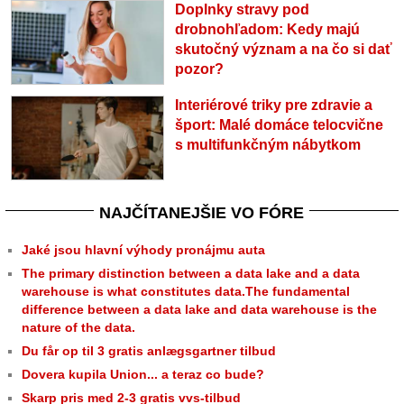
Doplnky stravy pod
drobnohľadom: Kedy majú
skutočný význam a na čo si dať
pozor?
Interiérové triky pre zdravie a
šport: Malé domáce telocvične
s multifunkčným nábytkom
NAJČÍTANEJŠIE VO FÓRE
Jaké jsou hlavní výhody pronájmu auta
The primary distinction between a data lake and a data
warehouse is what constitutes data.The fundamental
difference between a data lake and data warehouse is the
nature of the data.
Du får op til 3 gratis anlægsgartner tilbud
Dovera kupila Union... a teraz co bude?
Skarp pris med 2-3 gratis vvs-tilbud