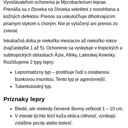
Vyvolávateľom ochorenia je Mycobacterium leprae.
Prenáša sa z človeka na človeka sekrétmi z nosohltana a
kožných defektov. Prenos sa uskutočňuje dlhotrvajúcim
priamym stykom s chorým. Nie je vylúčený ani prenos zo
zvierat.
Inkubačná doba je niekoľko mesiacov až niekoľko rokov
(najčastejšie 1 až 5). Ochorenie sa vyskytuje v tropických a
subtropických oblastiach Ázie, Afriky, Latinskej Ameriky.
Rozlišujeme 2 typy lepry:
Lepromatózny typ – postihuje ľudí s oslabenou
bunkovou imunitou. Tento typ je agresívnejší.
Tuberkuloidný typ.
Príznaky lepry
Bledé, ale niekedy červené škvrny veľkosti 1 – 10 cm.
V mieste týchto lézií koža stráca citlivosť, vznikajú
zvláštne pocity alebo bolesť.