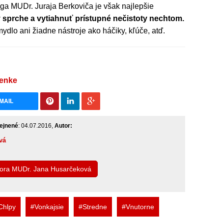
óga MUDr. Juraja Berkoviča je však najlepšie
 sprche a vytiahnuť prístupné nečistoty nechtom.
dlo ani žiadne nástroje ako háčiky, kľúče, atď.
lenke
MAIL
ejnené
: 04.07.2016,
Autor:
vá
utora MUDr. Jana Husarčeková
Chlpy
#Vonkajsie
#Stredne
#Vnutorne