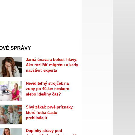
OVÉ SPRÁVY
Jarná únava a bolesť hlavy:
Ako rozlíšiť migrénu a kedy
navštíviť experta
Neviditeľný strojček na
zuby po 40-ke: neskoro
alebo ideálny čas?
Sivý zákal: prvé príznaky,
ktoré ľudia často
prehliadajú
Doplnky stravy pod