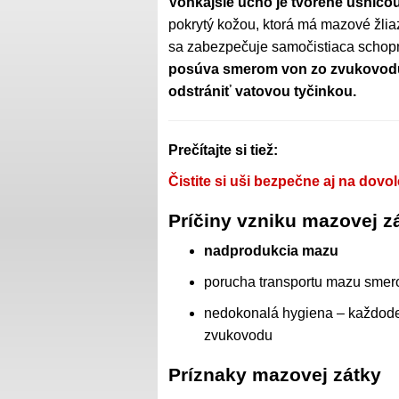
Vonkajšie ucho je tvorené ušnic
pokrytý kožou, ktorá má mazové žli
sa zabezpečuje samočistiaca schop
posúva smerom von zo zvukovod
odstrániť vatovou tyčinkou.
Prečítajte si tiež:
Čistite si uši bezpečne aj na dovo
Príčiny vzniku mazovej z
nadprodukcia mazu
porucha transportu mazu sme
nedokonalá hygiena – každoden
zvukovodu
Príznaky mazovej zátky