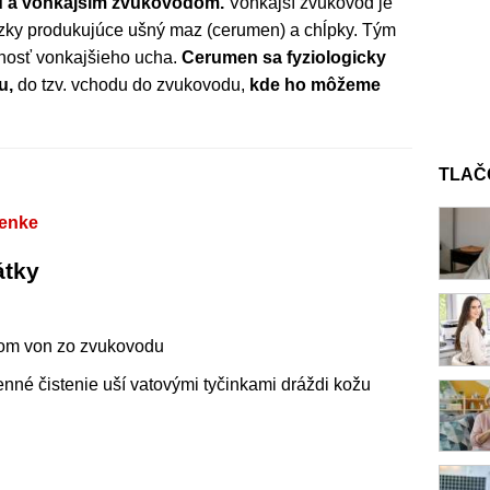
ou a vonkajším zvukovodom.
Vonkajší zvukovod je
azky produkujúce ušný maz (cerumen) a chĺpky. Tým
nosť vonkajšieho ucha.
Cerumen sa fyziologicky
u,
do tzv. vchodu do zvukovodu,
kde ho môžeme
TLAČ
lenke
átky
rom von zo zvukovodu
né čistenie uší vatovými tyčinkami dráždi kožu