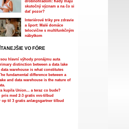
drobnohľadom: Kedy majú
skutočný význam a na čo si
dať pozor?
Interiérové triky pre zdravie
a šport: Malé domáce
telocvične s multifunkčným
nábytkom
ÍTANEJŠIE VO FÓRE
jsou hlavní výhody pronájmu auta
rimary distinction between a data lake
 data warehouse is what constitutes
The fundamental difference between a
lake and data warehouse is the nature of
ata.
a kupila Union... a teraz co bude?
 pris med 2-3 gratis vvs-tilbud
r op til 3 gratis anlægsgartner tilbud