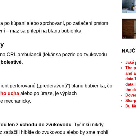
ia po kúpaní alebo sprchovaní, po zatlačení prstom
ení – maz sa prilepí na blanu bubienka.
ky
NAJČ
 na ORL ambulancii (lekár sa pozrie do zvukovodu
 bolestivé.
Jaké 
The p
and a
data.
data 
ent perforovanú („prederavenú“) blanu bubienka, čo
the d
ého ucha
alebo po úraze, je výplach
Dover
je mechanicky.
Skarp
Du få
kou len z vchodu do zvukovodu.
Tyčinku nikdy
 zatlačili hlbšie do zvukovodu alebo by sme mohli