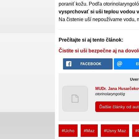
poraniť kožu. Podľa otorinolaryngol
vysprchovať si uši teplou vodou v
Na čistenie uší nepoužívame vodu, my
Prečítajte si aj tento článok:
Čistite si uši bezpečne aj na dovo
FACEBOOK
E
Uver
MUDr. Jana Husarčeko
otorinolaryngológ
Ďalšie články od a
#Ucho
#Maz
#Usny Maz
#