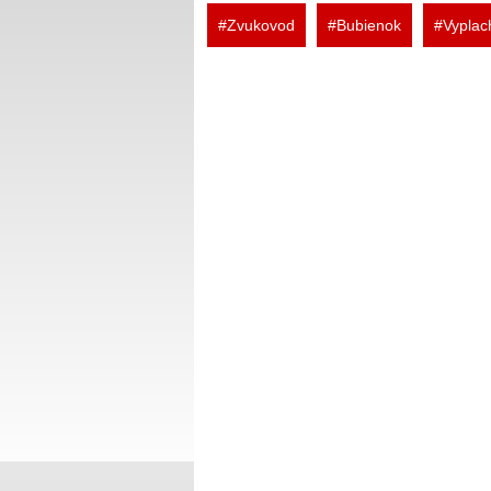
#Zvukovod
#Bubienok
#Vyplac