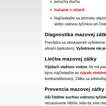
porucha sluchu
hučanie v ušiach
Najčastejšie sa príznaky objav
alebo vatovou tyčinkou pri čist
Diagnostika mazovej zát
Prevádza sa otoskopické vyšetrenie
ušným spekulom).
Vyšetrenie nie je
Liečba mazovej zátky
Výplach vlažnou vodou.
Ak má paci
býva najčastejšie po
zápale stredn
kontraindikovaný. Zátka sa odstraňu
Prevencia mazovej zátky
Uši čistíme suchou vatovou tyčin
nezasúvame hlbšie, lebo by sme maz