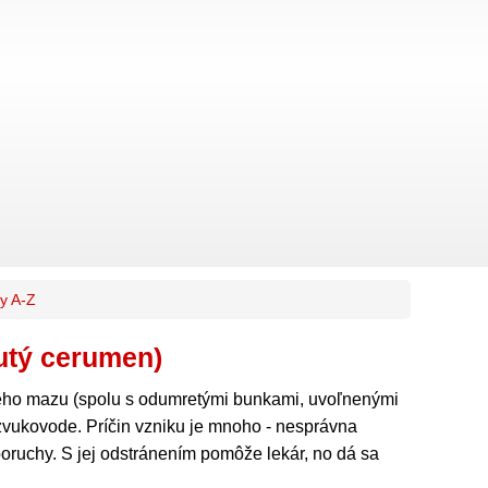
y A-Z
utý cerumen)
ho mazu (spolu s odumretými bunkami, uvoľnenými
zvukovode. Príčin vzniku je mnoho - nesprávna
oruchy. S jej odstránením pomôže lekár, no dá sa