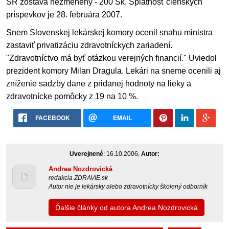
SR zostáva nezmenený - 200 Sk. Splatnosť členských
príspevkov je 28. februára 2007.
Snem Slovenskej lekárskej komory ocenil snahu ministra
zastaviť privatizáciu zdravotníckych zariadení.
"Zdravotníctvo má byť otázkou verejných financií." Uviedol
prezident komory Milan Dragula. Lekári na sneme ocenili aj
zníženie sadzby dane z pridanej hodnoty na lieky a
zdravotnícke pomôcky z 19 na 10 %.
FACEBOOK
EMAIL
Uverejnené
: 16.10.2006,
Autor:
Andrea Nozdrovická
redakcia ZDRAVIE.sk
Autor nie je lekársky alebo zdravotnícky školený odborník
Ďalšie články od autora Andrea Nozdrovická