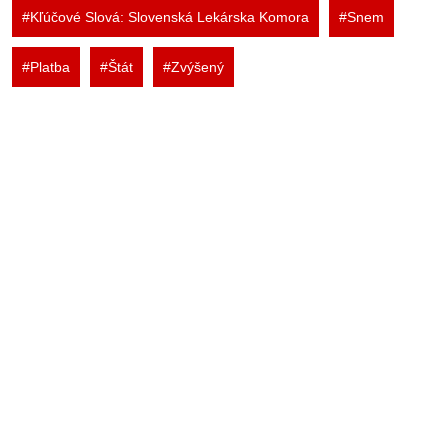
#Kľúčové Slová: Slovenská Lekárska Komora
#Snem
#Platba
#Štát
#Zvýšený