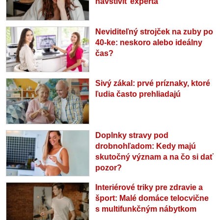
navštíviť experta
Neviditeľný strojček na zuby po
40-ke: neskoro alebo ideálny
čas?
Sivý zákal: prvé príznaky, ktoré
ľudia často prehliadajú
Doplnky stravy pod
drobnohľadom: Kedy majú
skutočný význam a na čo si dať
pozor?
Interiérové triky pre zdravie a
šport: Malé domáce telocvične
s multifunkčným nábytkom