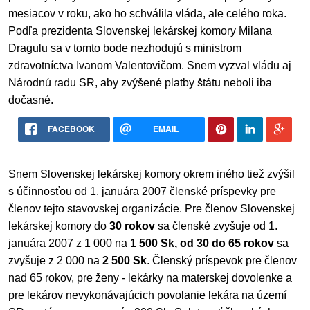
mesiacov v roku, ako ho schválila vláda, ale celého roka.
Podľa prezidenta Slovenskej lekárskej komory Milana
Dragulu sa v tomto bode nezhodujú s ministrom
zdravotníctva Ivanom Valentovičom. Snem vyzval vládu aj
Národnú radu SR, aby zvýšené platby štátu neboli iba
dočasné.
FACEBOOK
EMAIL
Snem Slovenskej lekárskej komory okrem iného tiež zvýšil
s účinnosťou od 1. januára 2007 členské príspevky pre
členov tejto stavovskej organizácie. Pre členov Slovenskej
lekárskej komory do
30 rokov
sa členské zvyšuje od 1.
januára 2007 z 1 000 na
1 500 Sk, od 30 do 65 rokov
sa
zvyšuje z 2 000 na
2 500 Sk
. Členský príspevok pre členov
nad 65 rokov, pre ženy - lekárky na materskej dovolenke a
pre lekárov nevykonávajúcich povolanie lekára na území