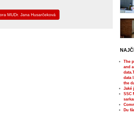
utora MUDr. Jana Husarčeková
NAJČ
The p
and a
data.
data 
the d
Jaké 
SSC 
sarka
Comme
Du få