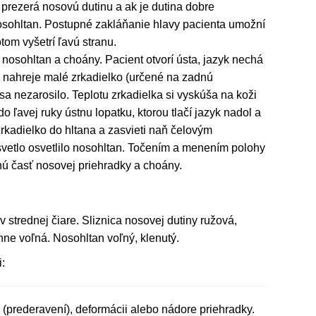
 prezerá nosovú dutinu a ak je dutina dobre
nosohltan. Postupné zakláňanie hlavy pacienta umožní
tom vyšetrí ľavú stranu.
nosohltan a choány. Pacient otvorí ústa, jazyk nechá
 nahreje malé zrkadielko (určené na zadnú
a nezarosilo. Teplotu zrkadielka si vyskúša na koži
do ľavej ruky ústnu lopatku, ktorou tlačí jazyk nadol a
rkadielko do hltana a zasvieti naň čelovým
svetlo osvetlilo nosohltan. Točením a menením polohy
nú časť nosovej priehradky a choány.
strednej čiare. Sliznica nosovej dutiny ružová,
ne voľná. Nosohltan voľný, klenutý.
:
(prederavení), deformácii alebo nádore priehradky.