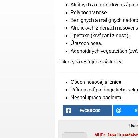
Akútnych a chronických zápalo
Polypoch v nose.
Benígnych a malígnych nádoro
Atrofických zmenách nosovej sl
Epistaxe (krvácaní z nosa).
Úrazoch nosa.
Adenoidných vegetáciách (zvä
Faktory skresľujúce výsledky:
Opuch nosovej sliznice.
Prítomnosť patologického sekrét
Nespolupráca pacienta.
FACEBOOK
E
Uver
MUDr. Jana Husarčeko