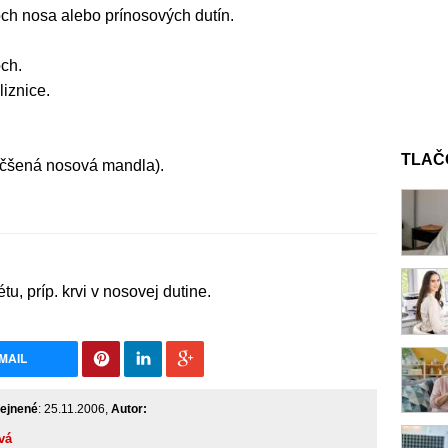
ch nosa alebo prínosových dutín.
ch.
iznice.
TLAČ
čšená nosová mandla).
u, príp. krvi v nosovej dutine.
MAIL
ejnené
: 25.11.2006,
Autor:
vá