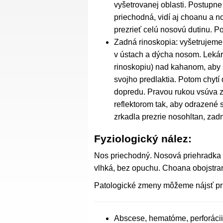
vyšetrovanej oblasti. Postupne
priechodná, vidí aj choanu a 
prezrieť celú nosovú dutinu. Po
Zadná rinoskopia: vyšetrujeme 
v ústach a dýcha nosom. Lekár
rinoskopiu) nad kahanom, aby s
svojho predlaktia. Potom chytí 
dopredu. Pravou rukou vsúva z
reflektorom tak, aby odrazené 
zrkadla prezrie nosohltan, zad
Fyziologický nález:
Nos priechodný. Nosová priehradka v 
vlhká, bez opuchu. Choana obojstran
Patologické zmeny môžeme nájsť pri
Abscese, hematóme, perforácii 