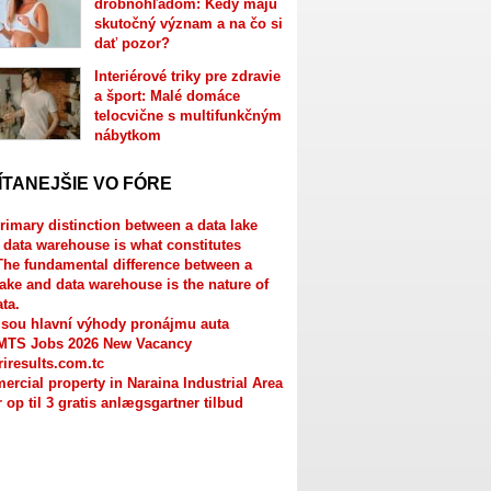
drobnohľadom: Kedy majú
skutočný význam a na čo si
dať pozor?
Interiérové triky pre zdravie
a šport: Malé domáce
telocvične s multifunkčným
nábytkom
ÍTANEJŠIE VO FÓRE
rimary distinction between a data lake
 data warehouse is what constitutes
The fundamental difference between a
lake and data warehouse is the nature of
ata.
jsou hlavní výhody pronájmu auta
MTS Jobs 2026 New Vacancy
riresults.com.tc
rcial property in Naraina Industrial Area
r op til 3 gratis anlægsgartner tilbud