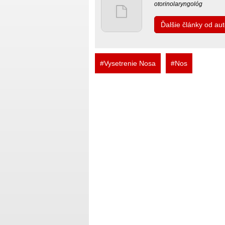
otorinolaryngológ
Ďalšie články od a
#Vysetrenie Nosa
#Nos