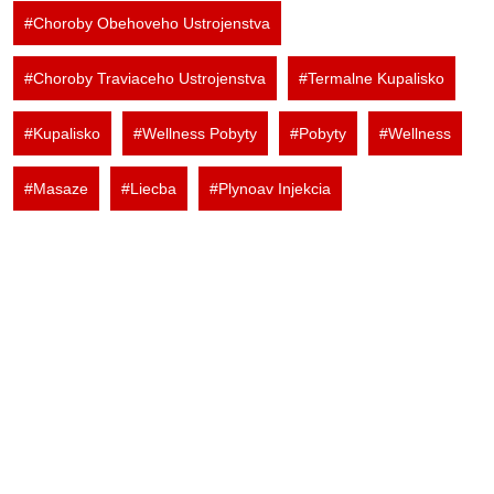
#Choroby Obehoveho Ustrojenstva
#Choroby Traviaceho Ustrojenstva
#Termalne Kupalisko
#Kupalisko
#Wellness Pobyty
#Pobyty
#Wellness
#Masaze
#Liecba
#Plynoav Injekcia