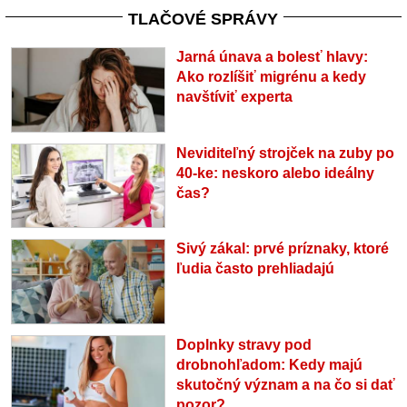
TLAČOVÉ SPRÁVY
Jarná únava a bolesť hlavy:
Ako rozlíšiť migrénu a kedy
navštíviť experta
Neviditeľný strojček na zuby po
40-ke: neskoro alebo ideálny
čas?
Sivý zákal: prvé príznaky, ktoré
ľudia často prehliadajú
Doplnky stravy pod
drobnohľadom: Kedy majú
skutočný význam a na čo si dať
pozor?