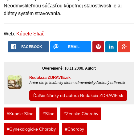
Neodmysliteľnou súčasťou kúpeľnej starostlivosti je aj
diétny systém stravovania.
Web:
Kúpele Sliač
FACEBOOK
EMAIL
Uverejnené
: 10.11.2008,
Autor:
Redakcia ZDRAVIE.sk
Autor nie je lekársky alebo zdravotnícky školený odborník
Ďalšie články od autora Redakcia ZDRAVIE.sk
#Kupele Sliac
#Sliac
#Zenske Choroby
#Gynekologicke Choroby
#Choroby