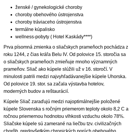
ženské / gynekologické choroby
choroby obehového ústrojenstva
choroby tráviaceho ústrojenstva
termálne kúpalisko
wellness-pobyty ( Hotel Kaskády****)
Prva písomná zmienka o sliačskych prameňoch pochádza z
roku 1244, z čias kráľa Belu IV. Od polovice 15. storočia sa
o sliačskych prameňoch zmieňuje mnoho významných
prameňov. Sliač ako kúpele slúžili už v 16. storočí. V
minulosti patrili medzi najvyhľadávanejšie kúpele Uhorska.
Od polovice 19. stor. sa začala výstavba hotelov,
moderných budov a reštaurácií.
Kúpele Sliač zaraďujú medzi najoptimálnejšie položené
kúpele Slovenska s ročným priemerom teploty okolo 8,2 C a
ročnou priemernou hodnotou vlhkosti vzduchu okolo 78%.
Sliačske kúpele sú zamerané na liečbu tzv. civilizačných
chorôb, predovšetkým chronických porúch obehového