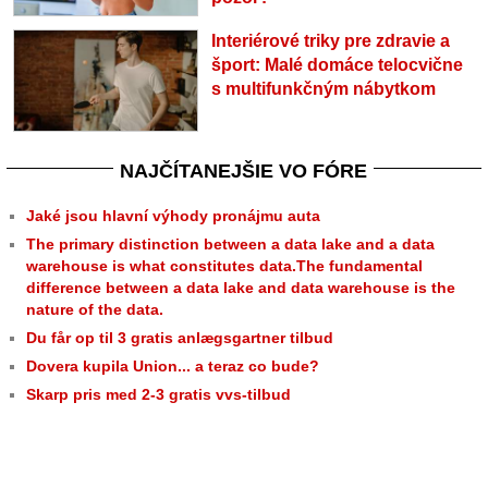
Interiérové triky pre zdravie a
šport: Malé domáce telocvične
s multifunkčným nábytkom
NAJČÍTANEJŠIE VO FÓRE
Jaké jsou hlavní výhody pronájmu auta
The primary distinction between a data lake and a data
warehouse is what constitutes data.The fundamental
difference between a data lake and data warehouse is the
nature of the data.
Du får op til 3 gratis anlægsgartner tilbud
Dovera kupila Union... a teraz co bude?
Skarp pris med 2-3 gratis vvs-tilbud