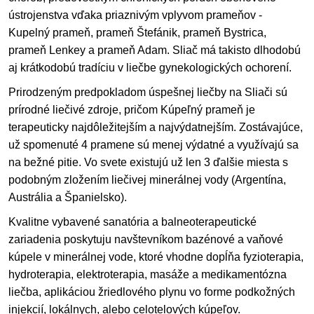
ústrojenstva vďaka priaznivým vplyvom prameňov -
Kupelný prameň, prameň Štefánik, prameň Bystrica,
prameň Lenkey a prameň Adam. Sliač má takisto dlhodobú
aj krátkodobú tradíciu v liečbe gynekologických ochorení.
Prirodzeným predpokladom úspešnej liečby na Sliači sú
prírodné liečivé zdroje, pričom Kúpeľný prameň je
terapeuticky najdôležitejším a najvýdatnejším. Zostávajúce,
už spomenuté 4 pramene sú menej výdatné a využívajú sa
na bežné pitie. Vo svete existujú už len 3 ďalšie miesta s
podobným zložením liečivej minerálnej vody (Argentína,
Austrália a Španielsko).
Kvalitne vybavené sanatória a balneoterapeutické
zariadenia poskytuju navštevníkom bazénové a vaňové
kúpele v minerálnej vode, ktoré vhodne dopĺňa fyzioterapia,
hydroterapia, elektroterapia, masáže a medikamentózna
liečba, aplikáciou žriedlového plynu vo forme podkožných
injekcií, lokálnych, alebo celotelových kúpeľov.