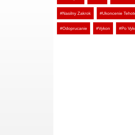
#Nasilny Zakrok
#Ukoncenie Tehot
#Odoprucanie
#Vykon
#Po Vyk