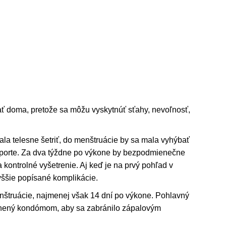
ť doma, pretože sa môžu vyskytnúť sťahy, nevoľnosť,
la telesne šetriť, do menštruácie by sa mala vyhýbať
 športe. Za dva týždne po výkone by bezpodmienečne
 kontrolné vyšetrenie. Aj keď je na prvý pohľad v
vyššie popísané komplikácie.
nštruácie, najmenej však 14 dní po výkone. Pohlavný
ránený kondómom, aby sa zabránilo zápalovým