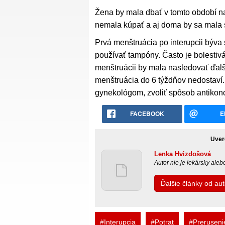
Žena by mala dbať v tomto období na
nemala kúpať a aj doma by sa mala s
Prvá menštruácia po interupcii býva 
používať tampóny. Často je bolestivá
menštruácii by mala nasledovať ďalš
menštruácia do 6 týždňov nedostaví. 
gynekológom, zvoliť spôsob antikon
FACEBOOK
E
Uver
Lenka Hvizdošová
Autor nie je lekársky ale
Ďalšie články od au
#Interupcia
#Potrat
#Preruseni