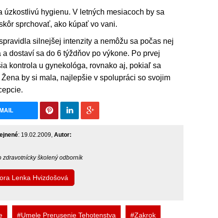
 úzkostlivú hygienu. V letných mesiacoch by sa
kôr sprchovať, ako kúpať vo vani.
spravidla silnejšej intenzity a nemôžu sa počas nej
 a dostaví sa do 6 týždňov po výkone. Po prvej
ia kontrola u gynekológa, rovnako aj, pokiaľ sa
Žena by si mala, najlepšie v spolupráci so svojim
cepcie.
MAIL
ejnené
: 19.02.2009,
Autor:
bo zdravotnícky školený odborník
tora Lenka Hvizdošová
e
#Umele Prerusenie Tehotenstva
#Zakrok