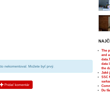
NAJČ
The p
and a
data.
data 
ikto nekomentoval. Možete byť prvý.
the d
Jaké 
SSC 
sarka
Pridať komentár
Comme
Du få