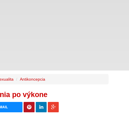
exualita
Antikoncepcia
ania po výkone
MAIL