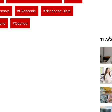
enstva
#Ukoncenie
#Nechcene Dieta
one
#Odchod
TLAČ