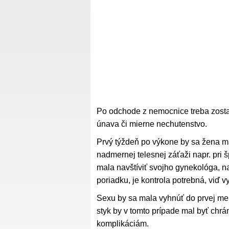
Po odchode z nemocnice treba zosta
únava či mierne nechutenstvo.
Prvý týždeň po výkone by sa žena ma
nadmernej telesnej záťaži napr. pri
mala navštíviť svojho gynekológa, na
poriadku, je kontrola potrebná, viď 
Sexu by sa mala vyhnúť do prvej me
styk by v tomto prípade mal byť ch
komplikáciám.