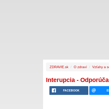
ZDRAVIE.sk
O zdraví
Vzťahy a s
Interupcia - Odporúč
FACEBOOK
E