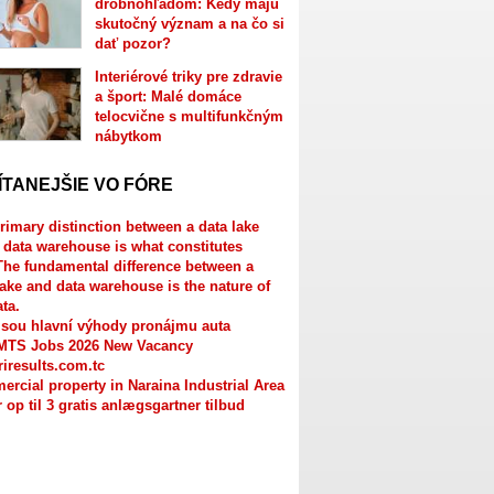
drobnohľadom: Kedy majú
skutočný význam a na čo si
dať pozor?
Interiérové triky pre zdravie
a šport: Malé domáce
telocvične s multifunkčným
nábytkom
ÍTANEJŠIE VO FÓRE
rimary distinction between a data lake
 data warehouse is what constitutes
The fundamental difference between a
lake and data warehouse is the nature of
ata.
jsou hlavní výhody pronájmu auta
MTS Jobs 2026 New Vacancy
riresults.com.tc
rcial property in Naraina Industrial Area
r op til 3 gratis anlægsgartner tilbud