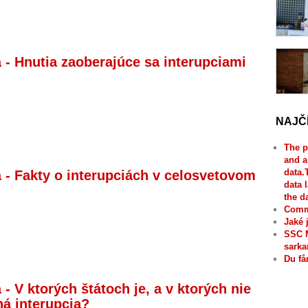
a - Hnutia zaoberajúce sa interupciami
NAJČ
The p
and a
data.
a - Fakty o interupciách v celosvetovom
data 
the d
Comme
Jaké 
SSC 
sarka
Du få
 - V ktorých štátoch je, a v ktorých nie
ná interupcia?