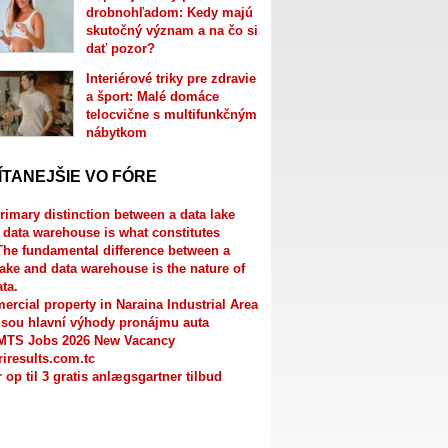
drobnohľadom: Kedy majú
skutočný význam a na čo si
dať pozor?
Interiérové triky pre zdravie
a šport: Malé domáce
telocvične s multifunkčným
nábytkom
ÍTANEJŠIE VO FÓRE
rimary distinction between a data lake
 data warehouse is what constitutes
The fundamental difference between a
lake and data warehouse is the nature of
ata.
rcial property in Naraina Industrial Area
jsou hlavní výhody pronájmu auta
MTS Jobs 2026 New Vacancy
riresults.com.tc
r op til 3 gratis anlægsgartner tilbud