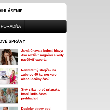
RIHLÁSENIE
PORADŇA
OVÉ SPRÁVY
Jarná únava a bolesť hlavy:
Ako rozlíšiť migrénu a kedy
navštíviť experta
Neviditeľný strojček na
zuby po 40-ke: neskoro
alebo ideálny čas?
Sivý zákal: prvé príznaky,
ktoré ľudia často
prehliadajú
Doplnky stravy pod