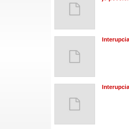
Interupci
Interupci