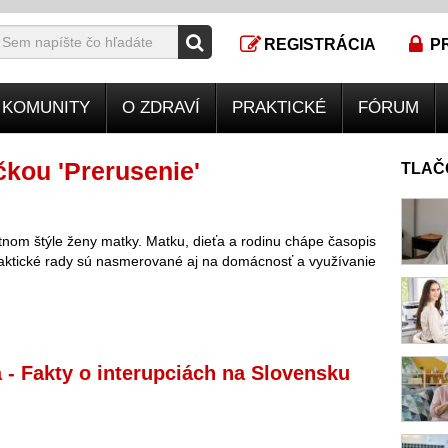
REGISTRÁCIA
P
KOMUNITY
O ZDRAVÍ
PRAKTICKÉ
FÓRUM
kou 'Prerusenie'
TLAČ
tnom štýle ženy matky. Matku, dieťa a rodinu chápe časopis
aktické rady sú nasmerované aj na domácnosť a využívanie
a - Fakty o interupciách na Slovensku