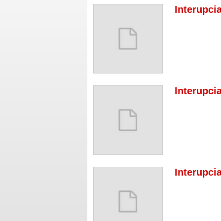
Interupci
Interupci
Interupci