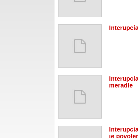
Interupci
Interupci
meradle
Interupcia
je povole