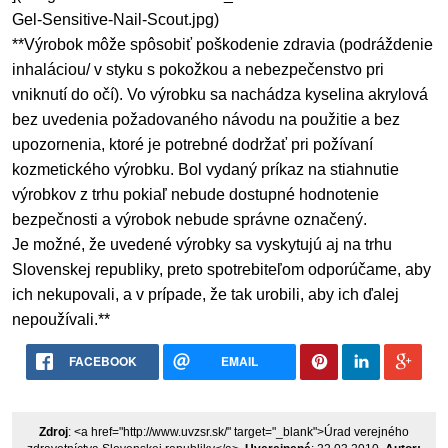
Gel-Sensitive-Nail-Scout.jpg)
**Výrobok môže spôsobiť poškodenie zdravia (podráždenie
inhaláciou/ v styku s pokožkou a nebezpečenstvo pri
vniknutí do očí). Vo výrobku sa nachádza kyselina akrylová
bez uvedenia požadovaného návodu na použitie a bez
upozornenia, ktoré je potrebné dodržať pri požívaní
kozmetického výrobku. Bol vydaný príkaz na stiahnutie
výrobkov z trhu pokiaľ nebude dostupné hodnotenie
bezpečnosti a výrobok nebude správne označený.
Je možné, že uvedené výrobky sa vyskytujú aj na trhu
Slovenskej republiky, preto spotrebiteľom odporúčame, aby
ich nekupovali, a v prípade, že tak urobili, aby ich ďalej
nepoužívali.**
FACEBOOK
EMAIL
Zdroj
: <a href="http://www.uvzsr.sk/" target="_blank">Úrad verejného