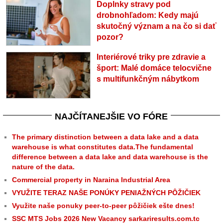
Doplnky stravy pod
drobnohľadom: Kedy majú
skutočný význam a na čo si dať
pozor?
Interiérové triky pre zdravie a
šport: Malé domáce telocvične
s multifunkčným nábytkom
NAJČÍTANEJŠIE VO FÓRE
The primary distinction between a data lake and a data
warehouse is what constitutes data.The fundamental
difference between a data lake and data warehouse is the
nature of the data.
Commercial property in Naraina Industrial Area
VYUŽITE TERAZ NAŠE PONÚKY PENIAŽNÝCH PÔŽIČIEK
Využite naše ponuky peer-to-peer pôžičiek ešte dnes!
SSC MTS Jobs 2026 New Vacancy sarkariresults.com.tc