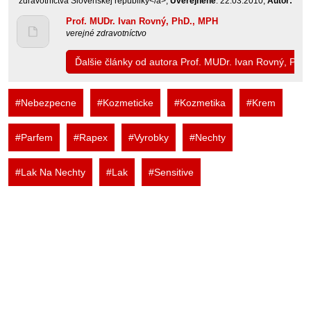
zdravotníctva Slovenskej republiky</a>,
Uverejnené
: 22.03.2010,
Autor:
Prof. MUDr. Ivan Rovný, PhD., MPH
verejné zdravotníctvo
Ďalšie články od autora Prof. MUDr. Ivan Rovný, PhD
#Nebezpecne
#Kozmeticke
#Kozmetika
#Krem
#Parfem
#Rapex
#Vyrobky
#Nechty
#Lak Na Nechty
#Lak
#Sensitive