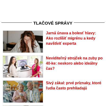
TLAČOVÉ SPRÁVY
Jarná únava a bolesť hlavy:
Ako rozlíšiť migrénu a kedy
navštíviť experta
Neviditeľný strojček na zuby po
40-ke: neskoro alebo ideálny
čas?
Sivý zákal: prvé príznaky, ktoré
ľudia často prehliadajú