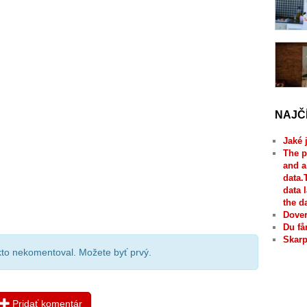
NAJČ
Jaké 
The p
and a
data.
data 
the d
Dover
Du få
Skarp
ikto nekomentoval. Možete byť prvý.
Pridať komentár