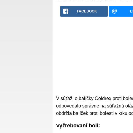
FACEBOOK
E
V súťaži o balíčky Coldrex proti bole
odpovedalo správne na súťažnú otázku
obdržia balíček proti bolesti v krku 
Vyžrebovaní boli: