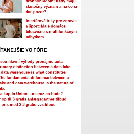
drobnohľadom: Kedy majú
skutočný význam a na čo si
dať pozor?
Interiérové triky pre zdravie
a šport: Malé domáce
telocvične s multifunkčným
nábytkom
ÍTANEJŠIE VO FÓRE
jsou hlavní výhody pronájmu auta
rimary distinction between a data lake
 data warehouse is what constitutes
The fundamental difference between a
lake and data warehouse is the nature of
ata.
a kupila Union... a teraz co bude?
r op til 3 gratis anlægsgartner tilbud
 pris med 2-3 gratis vvs-tilbud