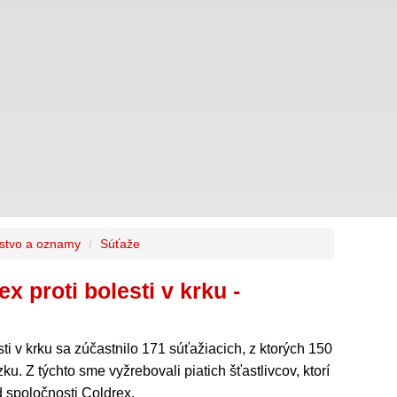
stvo a oznamy
Súťaže
x proti bolesti v krku -
sti v krku sa zúčastnilo 171 súťažiacich, z ktorých 150
. Z týchto sme vyžrebovali piatich šťastlivcov, ktorí
od spoločnosti Coldrex.