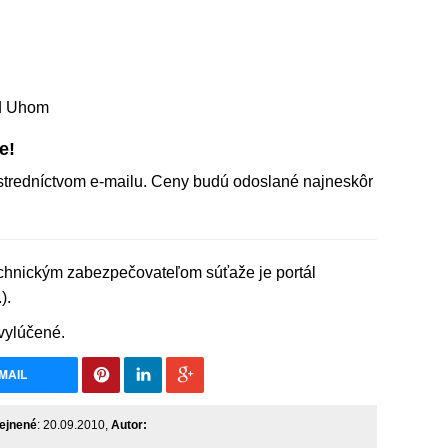
ad Uhom
e!
stredníctvom e-mailu. Ceny budú odoslané najneskôr
chnickým zabezpečovateľom súťaže je portál
).
vylúčené.
MAIL
ejnené
: 20.09.2010,
Autor: