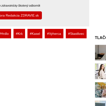
bo zdravotnícky školený odborník
utora Redakcia ZDRAVIE.sk
#Hrdlo
#Krk
#Kasel
#Vyherca
#Stastlivec
TLAČ