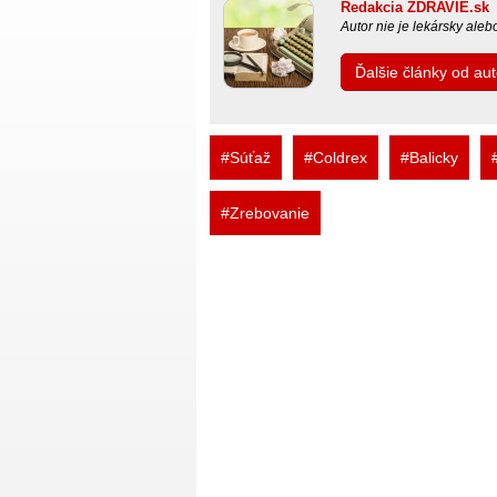
Redakcia ZDRAVIE.sk
Autor nie je lekársky ale
Ďalšie články od a
#Súťaž
#Coldrex
#Balicky
#Zrebovanie