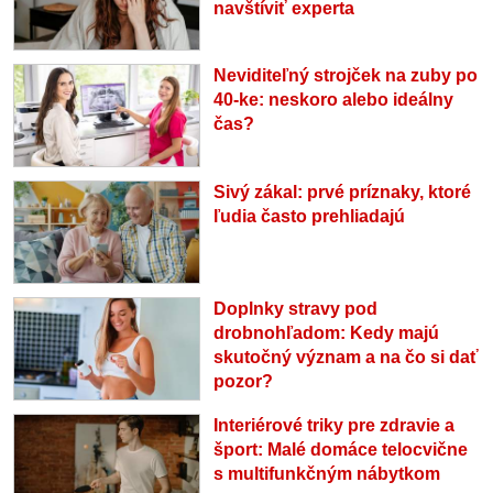
navštíviť experta
Neviditeľný strojček na zuby po
40-ke: neskoro alebo ideálny
čas?
Sivý zákal: prvé príznaky, ktoré
ľudia často prehliadajú
Doplnky stravy pod
drobnohľadom: Kedy majú
skutočný význam a na čo si dať
pozor?
Interiérové triky pre zdravie a
šport: Malé domáce telocvične
s multifunkčným nábytkom