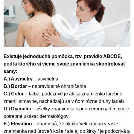
Existuje jednoduchá pomôcka, tzv. pravidlo ABCDE,
podľa ktorého si vieme svoje znamienka skontrolovať
samy:
A.) Asymetry
– asymetria
B.) Border
– nepravidelné ohraničenie
C.) Color
– farba, podozrivé je ak sa znamienko farebne
zmení, stmavne, nachádzajú sa v ňom rôzne druhy farieb
D.) Diameter
– všetky znamienka s priemerom nad 5 mm je
potrebné ukázať dermatológovi
E.) Elevation
– znamená, že akákoľvek zmena v raste
znamienka nad úroveň kože / ale aj do šírky / je podozrivá a