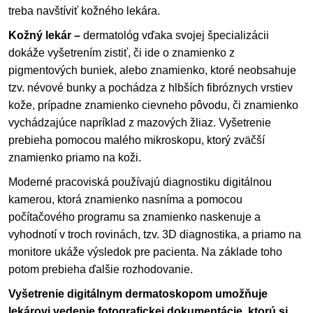
treba navštíviť kožného lekára.
Kožný lekár –
dermatológ vďaka svojej špecializácii
dokáže vyšetrením zistiť, či ide o znamienko z
pigmentových buniek, alebo znamienko, ktoré neobsahuje
tzv. névové bunky a pochádza z hlbších fibróznych vrstiev
kože, prípadne znamienko cievneho pôvodu, či znamienko
vychádzajúce napríklad z mazových žliaz. Vyšetrenie
prebieha pomocou malého mikroskopu, ktorý zväčší
znamienko priamo na koži.
Moderné pracoviská používajú diagnostiku digitálnou
kamerou, ktorá znamienko nasníma a pomocou
počítačového programu sa znamienko naskenuje a
vyhodnotí v troch rovinách, tzv. 3D diagnostika, a priamo na
monitore ukáže výsledok pre pacienta. Na základe toho
potom prebieha ďalšie rozhodovanie.
Vyšetrenie digitálnym dermatoskopom umožňuje
lekárovi vedenie fotografickej dokumentácie, ktorú si