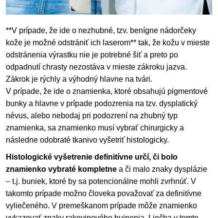
**V prípade, že ide o nezhubné, tzv. benígne nádorčeky
kože je možné odstrániť ich laserom** tak, že kožu v mieste
odstránenia výrastku nie je potrebné šiť a preto po
odpadnutí chrasty nezostáva v mieste zákroku jazva.
Zákrok je rýchly a výhodný hlavne na tvári.
V prípade, že ide o znamienka, ktoré obsahujú pigmentové
bunky a hlavne v prípade podozrenia na tzv. dysplatický
névus, alebo nebodaj pri podozrení na zhubný typ
znamienka, sa znamienko musí vybrať chirurgicky a
následne odobraté tkanivo vyšetriť histologicky.
Histologické vyšetrenie definitívne určí, či bolo
znamienko vybraté kompletne
a či malo znaky dysplázie
– t.j. buniek, ktoré by sa potencionálne mohli zvrhnúť. V
takomto prípade možno človeka považovať za definitívne
vyliečeného. V premeškanom prípade môže znamienko
vykazovať znaky rakovinového bujnenia. Liečba v tomto