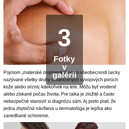
3
Fotky
v
Pojmom „materské znamienko“ sú vo všeobecnosti laicky
galérii
nazývané všetky druhy ohraničených vývojových porúch
kože alebo slizníc kdekoľvek na tele. Môžu byť vrodené
alebo získané počas života. Pre laika je zložité a často
nebezpečné stanoviť si diagnózu sám. Aj preto platí, že
jedna zbytočná návšteva u dermatológa je lepšia ako
zanedbané ochorenie.