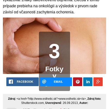
prípade prebieha na onkológii a výsledok v prvom rade
závisí od včasnosti zachytenia ochorenia.
3
Fotky
v
galérii
FACEBOOK
EMAIL
Zdroj
: <a href="http://www.esthetic.sk">www.esthetic.sk</a>,
Zdroj foto
:
Shutterstock.com,
Uverejnené
: 26.09.2013,
Autor: