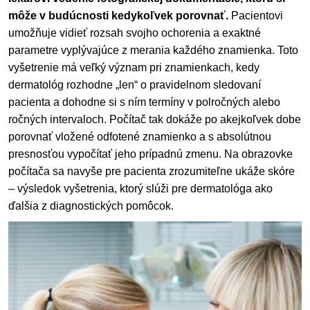
môže v budúcnosti kedykoľvek porovnať.
Pacientovi
umožňuje vidieť rozsah svojho ochorenia a exaktné
parametre vyplývajúce z merania každého znamienka. Toto
vyšetrenie má veľký význam pri znamienkach, kedy
dermatológ rozhodne „len“ o pravidelnom sledovaní
pacienta a dohodne si s ním termíny v polročných alebo
ročných intervaloch. Počítač tak dokáže po akejkoľvek dobe
porovnať vložené odfotené znamienko a s absolútnou
presnosťou vypočítať jeho prípadnú zmenu. Na obrazovke
počítača sa navyše pre pacienta zrozumiteľne ukáže skóre
– výsledok vyšetrenia, ktorý slúži pre dermatológa ako
ďalšia z diagnostických pomôcok.