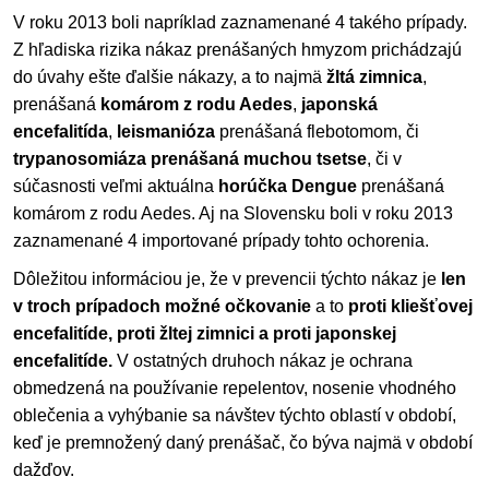
V roku 2013 boli napríklad zaznamenané 4 takého prípady.
Z hľadiska rizika nákaz prenášaných hmyzom prichádzajú
do úvahy ešte ďalšie nákazy, a to najmä
žltá zimnica
,
prenášaná
komárom z rodu Aedes
,
japonská
encefalitída
,
leismanióza
prenášaná flebotomom, či
trypanosomiáza prenášaná muchou tsetse
, či v
súčasnosti veľmi aktuálna
horúčka Dengue
prenášaná
komárom z rodu Aedes. Aj na Slovensku boli v roku 2013
zaznamenané 4 importované prípady tohto ochorenia.
Dôležitou informáciou je, že v prevencii týchto nákaz je
len
v troch prípadoch možné očkovanie
a to
proti kliešťovej
encefalitíde, proti žltej zimnici a proti japonskej
encefalitíde.
V ostatných druhoch nákaz je ochrana
obmedzená na používanie repelentov, nosenie vhodného
oblečenia a vyhýbanie sa návštev týchto oblastí v období,
keď je premnožený daný prenášač, čo býva najmä v období
dažďov.