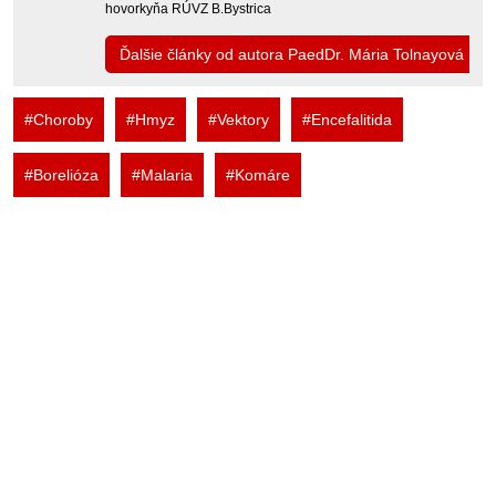
hovorkyňa RÚVZ B.Bystrica
Ďalšie články od autora PaedDr. Mária Tolnayová
#Choroby
#Hmyz
#Vektory
#Encefalitida
#Borelióza
#Malaria
#Komáre