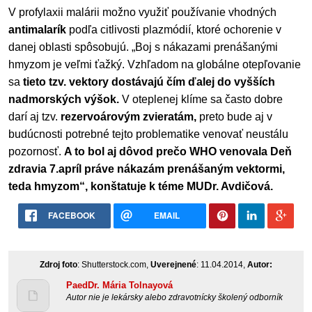
V profylaxii malárii možno využiť používanie vhodných
antimalarík
podľa citlivosti plazmódií, ktoré ochorenie v
danej oblasti spôsobujú. „Boj s nákazami prenášanými
hmyzom je veľmi ťažký. Vzhľadom na globálne otepľovanie
sa
tieto tzv. vektory dostávajú čím ďalej do vyšších
nadmorských výšok.
V oteplenej klíme sa často dobre
darí aj tzv.
rezervoárovým zvieratám,
preto bude aj v
budúcnosti potrebné tejto problematike venovať neustálu
pozornosť.
A to bol aj dôvod prečo WHO venovala Deň
zdravia 7.apríl práve nákazám prenášaným vektormi,
teda hmyzom“, konštatuje k téme MUDr. Avdičová.
FACEBOOK
EMAIL
Zdroj foto
: Shutterstock.com,
Uverejnené
: 11.04.2014,
Autor:
PaedDr. Mária Tolnayová
Autor nie je lekársky alebo zdravotnícky školený odborník