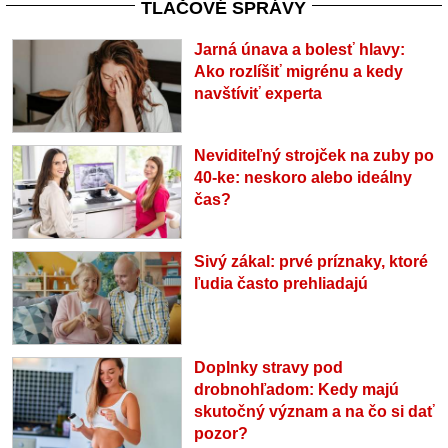
TLAČOVÉ SPRÁVY
Jarná únava a bolesť hlavy:
Ako rozlíšiť migrénu a kedy
navštíviť experta
Neviditeľný strojček na zuby po
40-ke: neskoro alebo ideálny
čas?
Sivý zákal: prvé príznaky, ktoré
ľudia často prehliadajú
Doplnky stravy pod
drobnohľadom: Kedy majú
skutočný význam a na čo si dať
pozor?