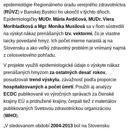
epidemiológie Regionálneho úradu verejného zdravotníctva
(
RÚVZ
) v Banskej Bystrici ho ukončil v týchto dňoch.
Epidemiologičky
MUDr. Mária Avdičová, MUDr. Viera
Morihladková a Mgr. Monika Musilová
sa v ňom sústredili
na výskyt nákaz prenášaných
tzv. vektormi
, čo je vlastne
laicky povedané hmyz. Ich počet mierne narastá aj na
Slovensku a ako veľký zdravotný problém je vnímaný najmä
z celosvetového pohľadu.
V projekte využili epidemiologické údaje o výskyte nákaz
prenášaných hmyzom
za ostatných desať rokov
,
posudzovali
trend výskytu
, závažnosť podľa proporcie
hospitalizovaných a počet úmrtí
. Použili aj analýzy
ECDC
publikované vo výročných správach za členské
krajiny EÚ a pridružené krajiny, čerpali tiež z materiálov
publikovaných Svetovou zdravotníckou organizáciou
(
WHO
).
„V sledovanom období
2004-2013
bol na Slovensku