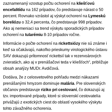
zaznamenaný vzostup počtu ochorení na
kliešťovú
encefalitídu
na 162 prípadov, čo predstavuje nárast o 50
percent. Rovnako vzrástol aj výskyt ochorení na
Lymeskú
boreliózu
o 32,4 percenta, čo predstavuje 998 prípadov.
Ako aj nemeniaci sa trend výskytu sporadických prípadov
ochorení na
tularémiu
8-10 prípadov ročne.
Informácie o počte ochorení na
rickettsiózy
nie sú známe i
keď sa očakávajú, nakoľko prieskumy virologického ústavu
SAV dokazujú prítomnosť rickettsií tak v rezervoárových
zvieratách, ako aj v prenášačovi teda v kliešťoch“, približuje
obsah analýzy MUDr. Avdičová.
Dodáva, že z celosvetového pohľadu medzi nákazami
prenášanými hmyzom dominuje
malária
. Pre slovenských
občanov predstavuje
riziko pri cestovaní
, čo dokazujú aj
tzv. importované prípady, ktoré si slovenskí cestovatelia
privážajú z exotických ciest do oblastí vysokého výskytu
tohto závažného ochorenia.