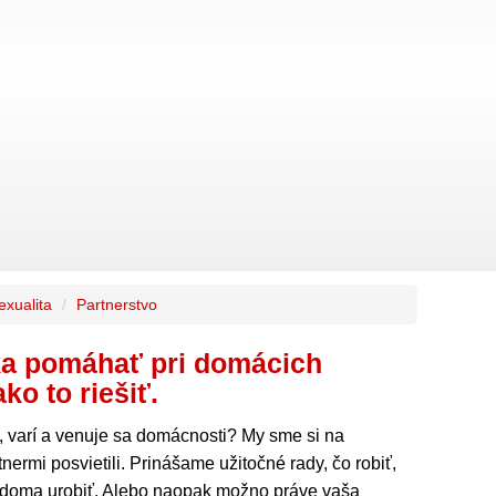
exualita
Partnerstvo
ka pomáhať pri domácich
ko to riešiť.
e, varí a venuje sa domácnosti? My sme si na
ermi posvietili. Prinášame užitočné rady, čo robiť,
ič doma urobiť. Alebo naopak možno práve vaša