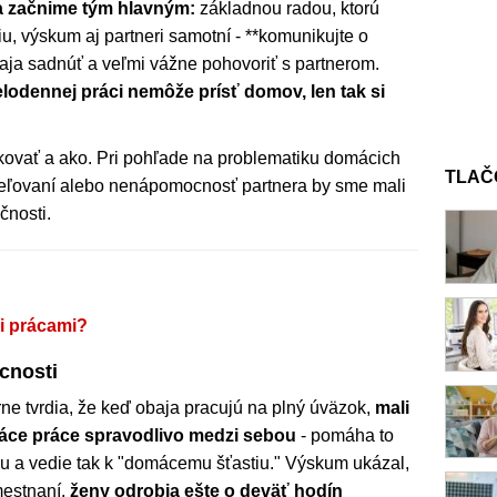
a začnime tým hlavným:
základnou radou, ktorú
u, výskum aj partneri samotní - **komunikujte o
obaja sadnúť a veľmi vážne pohovoriť s partnerom.
elodennej práci nemôže prísť domov, len tak si
kovať a ako. Pri pohľade na problematiku domácich
TLAČ
zadeľovaní alebo nenápomocnosť partnera by sme mali
čnosti.
i prácami?
cnosti
ne tvrdia, že keď obaja pracujú na plný úväzok,
mali
áce práce spravodlivo medzi sebou
- pomáha to
 a vedie tak k "domácemu šťastiu." Výskum ukázal,
mestnaní,
ženy odrobia ešte o deväť hodín