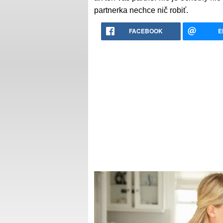
partnerka nechce nič robiť.
FACEBOOK
E