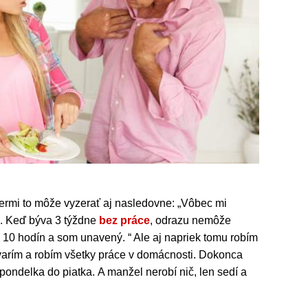
ermi to môže vyzerať aj nasledovne: „Vôbec mi
.. Keď býva 3 týždne
bez práce
, odrazu nemôže
 10 hodín a som unavený. “ Ale aj napriek tomu robím
varím a robím všetky práce v domácnosti. Dokonca
ondelka do piatka. A manžel nerobí nič, len sedí a