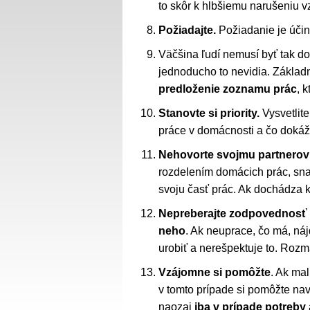
to skôr k hlbšiemu narušeniu v
Požiadajte.
Požiadanie je účin
Väčšina ľudí nemusí byť tak dob
jednoducho to nevidia. Základ
predloženie zoznamu prác
, 
Stanovte si priority.
Vysvetlite
práce v domácnosti a čo dokáž
Nehovorte svojmu partnerov
rozdelením domácich prác, sna
svoju časť prác. Ak dochádza ku 
Nepreberajte zodpovednosť z
neho
. Ak neuprace, čo má, náj
urobiť a nerešpektuje to. Roz
Vzájomne si pomôžte
. Ak mal
v tomto prípade si pomôžte na
naozaj
iba v prípade potreby