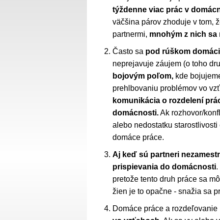
týždenne viac prác v domácno
väčšina párov zhoduje v tom, 
partnermi,
mnohým z nich sa n
Často sa
pod rúškom domácic
neprejavuje záujem (o toho dr
bojovým poľom,
kde bojujeme
prehlbovaniu problémov vo vz
komunikácia o rozdelení prá
domácnosti.
Ak rozhovor/konf
alebo nedostatku starostlivosti 
domáce práce.
Aj keď sú partneri nezames
prispievania do domácnosti
.
pretože tento druh práce sa mô
žien je to opačne - snažia sa 
Domáce práce a rozdeľovanie