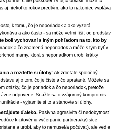
áš partner cítite poškodení v tejto oblasti, môže to
vás aj niekoľko rokov predtým, ako to nakoniec vypláva
ostoj k tomu, čo je neporiadok a ako vyzerá
 vykonáva a ako často - sa môže veľmi líšiť od predstáv
te boli vychovaní s iným pohľadom na to, kto by
iadok a čo znamená neporiadok a môže s tým byť v
ríchod mamy, ktorá s neporiadkom urobí krátky
nia a rozdeľte si úlohy:
Ak zdieľate spoločný
redstavu aj o tom, čo je čisté a čo upratané. Môžete sa
om otázky, čo je poriadok a čo neporiadok, pretože
právne odpovede. Snažte sa o vzájomný kompromis
ikácie - vyjasnite si to a stanovte si úlohy.
ezájdete ďaleko.
Pasívna agresivita či nedobytnosť
vedúce k citovému vyčerpaniu partnera/ky) síce
ristane a urobí, aby to nemusel/a počúvať), ale vedie