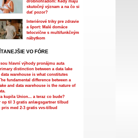
drobnohľadom: Kedy majú
skutočný význam a na čo si
dať pozor?
Interiérové triky pre zdravie
a šport: Malé domáce
telocvične s multifunkčným
nábytkom
ÍTANEJŠIE VO FÓRE
jsou hlavní výhody pronájmu auta
rimary distinction between a data lake
 data warehouse is what constitutes
The fundamental difference between a
lake and data warehouse is the nature of
ata.
a kupila Union... a teraz co bude?
r op til 3 gratis anlægsgartner tilbud
 pris med 2-3 gratis vvs-tilbud