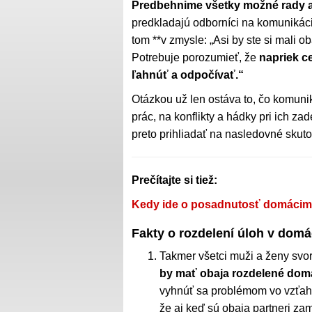
Predbehnime všetky možné rady 
predkladajú odborníci na komunikáci
tom **v zmysle: „Asi by ste si mali 
Potrebuje porozumieť, že
napriek c
ľahnúť a odpočívať.“
Otázkou už len ostáva to, čo komuni
prác, na konflikty a hádky pri ich 
preto prihliadať na nasledovné skuto
Prečítajte si tiež:
Kedy ide o posadnutosť domácim
Fakty o rozdelení úloh v domá
Takmer všetci muži a ženy svor
by mať obaja rozdelené dom
vyhnúť sa problémom vo vzťahu
že aj keď sú obaja partneri za