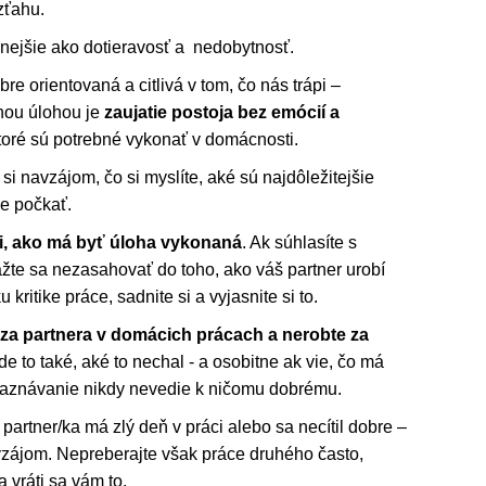
zťahu.
nejšie ako dotieravosť a nedobytnosť.
re orientovaná a citlivá v tom, čo nás trápi –
nou úlohou je
zaujatie postoja bez emócií a
ktoré sú potrebné vykonať v domácnosti.
 si navzájom, čo si myslíte, aké sú najdôležitejšie
e počkať.
i, ako má byť úloha vykonaná
. Ak súhlasíte s
žte sa nezasahovať do toho, ako váš partner urobí
kritike práce, sadnite si a vyjasnite si to.
a partnera v domácich prácach a nerobte za
de to také, aké to nechal - a osobitne ak vie, čo má
maznávanie nikdy nevedie k ničomu dobrému.
 partner/ka má zlý deň v práci alebo sa necítil dobre –
vzájom. Nepreberajte však práce druhého často,
a vráti sa vám to.