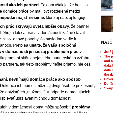
sti ako ich partneri.
Faktom však je, že hoci sa
že domáce práce by mali byť rozdelené medzi
epodarí nájsť riešenie
, ktoré aj naozaj funguje.
h prác skrývajú oveľa hlbšie obavy
, že partner
uhého) a tak sa práca v domácnosti začne stávať
 za vzťahové potreby, čo následne vedie k
NAJČ
ťahoch. Preto
sa uistite, že vaša spoločná
c v domácnosti je naozaj problémom prác v
Jaké 
The p
likt pramení skôr z nejasného partnerského vzťahu
and a
o partnera, tak tieto problémy riešte priamo, nie cez
data.
data 
the d
tnaní, nevnímajú domáce práce ako spôsob
Dover
Du få
 Dokonca ich pomoc môže aj dvojnásobne poklesnúť,
Skarp
že dotýkať ich „mužnosti“. V prípade nepracujúcich
prispievať udržiavaním chodu domácnosti.
 úloh v domácnosti doma môžu spôsobiť
problémy