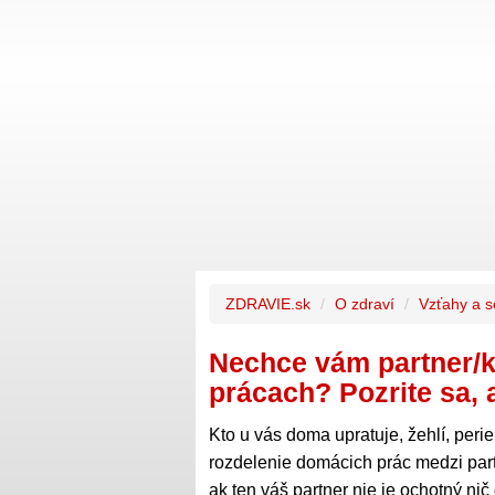
ZDRAVIE.sk
O zdraví
Vzťahy a s
Nechce vám partner/
prácach? Pozrite sa, a
Kto u vás doma upratuje, žehlí, peri
rozdelenie domácich prác medzi partn
ak ten váš partner nie je ochotný n