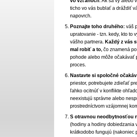
vo vzťahoch
. Ak sa vy alebo v
ticho vo vás bublať a dráždiť 
napovrch.
Poznajte toho druhého:
váš p
upratovanie - tzn. kedy, kto to
vášho partnera.
Každý z vás s
mal robiť a to,
čo znamená por
pohode alebo môže očakávať p
proces.
Nastavte si spoločné očakáva
priestor, potrebujete zdieľať p
ľahko ocitnúť v konflikte ohľad
neexistujú správne alebo nes
prostredníctvom vzájomnej komun
S otravnou neodbytnosťou n
(hodiny a hodiny dobiedzania 
krátkodobo fungujú (nakoniec p