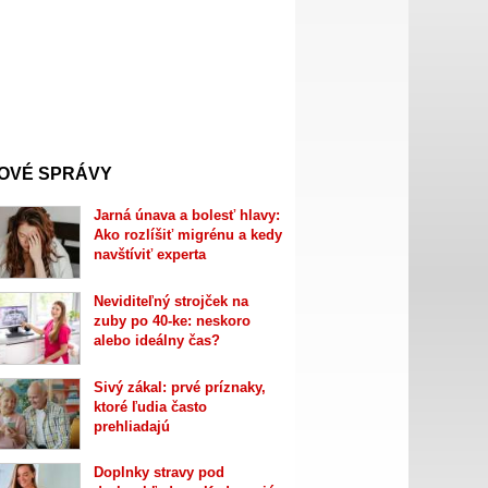
OVÉ SPRÁVY
Jarná únava a bolesť hlavy:
Ako rozlíšiť migrénu a kedy
navštíviť experta
Neviditeľný strojček na
zuby po 40-ke: neskoro
alebo ideálny čas?
Sivý zákal: prvé príznaky,
ktoré ľudia často
prehliadajú
Doplnky stravy pod