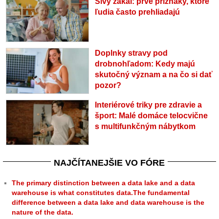
Sivý zákal: prvé príznaky, ktoré
ľudia často prehliadajú
Doplnky stravy pod
drobnohľadom: Kedy majú
skutočný význam a na čo si dať
pozor?
Interiérové triky pre zdravie a
šport: Malé domáce telocvične
s multifunkčným nábytkom
NAJČÍTANEJŠIE VO FÓRE
The primary distinction between a data lake and a data
warehouse is what constitutes data.The fundamental
difference between a data lake and data warehouse is the
nature of the data.