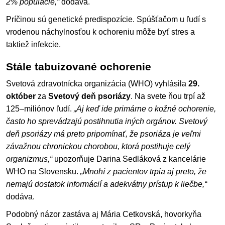
2% populácie,“
dodáva.
Príčinou sú genetické predispozície. Spúšťačom u ľudí s
vrodenou náchylnosťou k ochoreniu môže byť stres a
taktiež infekcie.
Stále tabuizované ochorenie
Svetová zdravotnícka organizácia (WHO) vyhlásila
29.
október
za
Svetový deň psoriázy
. Na svete ňou trpí až
125–miliónov ľudí.
„Aj keď ide primárne o kožné ochorenie,
často ho sprevádzajú postihnutia iných orgánov. Svetový
deň psoriázy má preto pripomínať, že psoriáza je veľmi
závažnou chronickou chorobou, ktorá postihuje celý
organizmus,“
upozorňuje Darina Sedláková z kancelárie
WHO na Slovensku.
„Mnohí z pacientov trpia aj preto, že
nemajú dostatok informácií a adekvátny prístup k liečbe,“
dodáva.
Podobný názor zastáva aj Mária Cetkovská, hovorkyňa