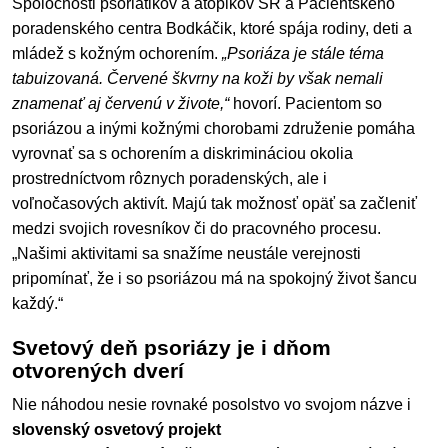
Spoločnosti psoriatikov a atopikov SR a Pacientskeho
poradenského centra Bodkáčik, ktoré spája rodiny, deti a
mládež s kožným ochorením.
„Psoriáza je stále téma
tabuizovaná. Červené škvrny na koži by však nemali
znamenať aj červenú v živote,“
hovorí. Pacientom so
psoriázou a inými kožnými chorobami združenie pomáha
vyrovnať sa s ochorením a diskrimináciou okolia
prostredníctvom rôznych poradenských, ale i
voľnočasových aktivít. Majú tak možnosť opäť sa začleniť
medzi svojich rovesníkov či do pracovného procesu.
„Našimi aktivitami sa snažíme neustále verejnosti
pripomínať, že i so psoriázou má na spokojný život šancu
každý.“
Svetový deň psoriázy je i dňom
otvorených dverí
Nie náhodou nesie rovnaké posolstvo vo svojom názve i
slovenský osvetový projekt