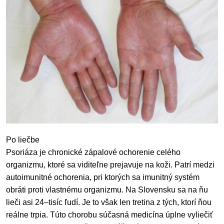
Po liečbe
Psoriáza je chronické zápalové ochorenie celého
organizmu, ktoré sa viditeľne prejavuje na koži. Patrí medzi
autoimunitné ochorenia, pri ktorých sa imunitný systém
obráti proti vlastnému organizmu. Na Slovensku sa na ňu
lieči asi 24–tisíc ľudí. Je to však len tretina z tých, ktorí ňou
reálne trpia. Túto chorobu súčasná medicína úplne vyliečiť