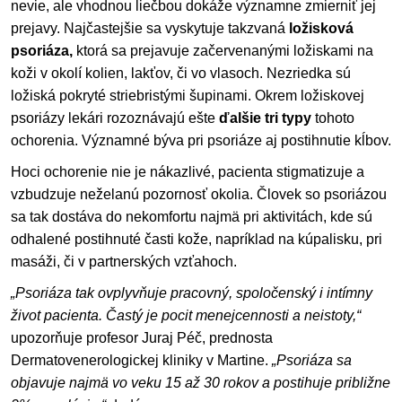
nevie, ale vhodnou liečbou dokáže významne zmierniť jej
prejavy. Najčastejšie sa vyskytuje takzvaná
ložisková
psoriáza,
ktorá sa prejavuje začervenanými ložiskami na
koži v okolí kolien, lakťov, či vo vlasoch. Nezriedka sú
ložiská pokryté striebristými šupinami. Okrem ložiskovej
psoriázy lekári rozoznávajú ešte
ďalšie tri typy
tohoto
ochorenia. Významné býva pri psoriáze aj postihnutie kĺbov.
Hoci ochorenie nie je nákazlivé, pacienta stigmatizuje a
vzbudzuje neželanú pozornosť okolia. Človek so psoriázou
sa tak dostáva do nekomfortu najmä pri aktivitách, kde sú
odhalené postihnuté časti kože, napríklad na kúpalisku, pri
masáži, či v partnerských vzťahoch.
„Psoriáza tak ovplyvňuje pracovný, spoločenský i intímny
život pacienta. Častý je pocit menejcennosti a neistoty,“
upozorňuje profesor Juraj Péč, prednosta
Dermatovenerologickej kliniky v Martine.
„Psoriáza sa
objavuje najmä vo veku 15 až 30 rokov a postihuje približne