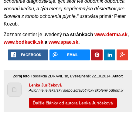
ochorenie diagnostikuje, tým skôr vie odborník odporučiť
vhodnú liečbu, a tým menej nepríjemných dôsledkov pre
človeka z tohoto ochorenia plynie,“
uzatvára primár Peter
Kozub.
Zoznam centier je uvedený
na stránkach
www.derma.sk
,
www.bodkacik.sk
a
www.spae.sk
.
FACEBOOK
EMAIL
Zdroj foto
: Redakcia ZDRAVIE.sk,
Uverejnené
: 22.10.2014,
Autor:
Lenka Juríčeková
Autor nie je lekársky alebo zdravotnícky školený odborník
Ďalšie články od autora Lenka Juríčeková