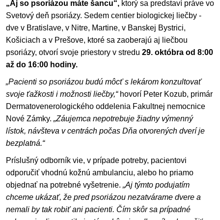
„Aj so psoriázou máte šancu“,
ktorý sa predstaví práve vo
Svetový deň psoriázy. Sedem centier biologickej liečby -
dve v Bratislave, v Nitre, Martine, v Banskej Bystrici,
Košiciach a v Prešove, ktoré sa zaoberajú aj liečbou
psoriázy, otvorí svoje priestory v stredu
29. októbra od 8:00
až do 16:00 hodiny.
„Pacienti so psoriázou budú môcť s lekárom konzultovať
svoje ťažkosti i možnosti liečby,“
hovorí Peter Kozub, primár
Dermatovenerologického oddelenia Fakultnej nemocnice
Nové Zámky.
„Záujemca nepotrebuje žiadny výmenný
lístok, návšteva v centrách počas Dňa otvorených dverí je
bezplatná.“
Príslušný odborník vie, v prípade potreby, pacientovi
odporučiť vhodnú kožnú ambulanciu, alebo ho priamo
objednať na potrebné vyšetrenie.
„Aj týmto podujatím
chceme ukázať, že pred psoriázou nezatvárame dvere a
nemali by tak robiť ani pacienti. Čím skôr sa prípadné