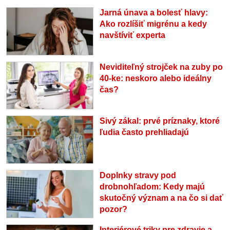
Jarná únava a bolesť hlavy:
Ako rozlíšiť migrénu a kedy
navštíviť experta
Neviditeľný strojček na zuby po
40-ke: neskoro alebo ideálny
čas?
Sivý zákal: prvé príznaky, ktoré
ľudia často prehliadajú
Doplnky stravy pod
drobnohľadom: Kedy majú
skutočný význam a na čo si dať
pozor?
Interiérové triky pre zdravie a