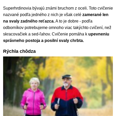
Superhrdinovia bývajú známi bruchom z oceli. Toto cvičenie
nazvané podľa jedného z nich je však celé
zamerané len
na svaly zadného reťazca.
A to je dobre - podľa
odborníkov potrebujeme omnoho viac takýchto cvičení, než
skracovačiek a sed-ľahov. Cvičenie pomáha k
upevneniu
správneho postoja a posilní svaly chrbta.
Rýchla chôdza