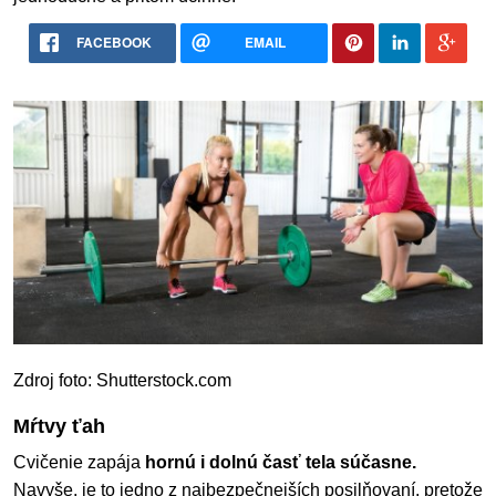
FACEBOOK
EMAIL
Zdroj foto: Shutterstock.com
Mŕtvy ťah
Cvičenie zapája
hornú i dolnú časť tela súčasne.
Navyše, je to jedno z najbezpečnejších posilňovaní, pretože