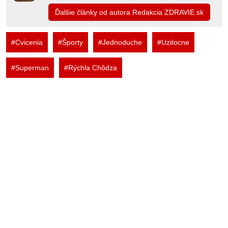
Ďalšie články od autora Redakcia ZDRAVIE.sk
#Cvicenia
#Športy
#Jednoduche
#Uzitocne
#Superman
#Rýchla Chôdza