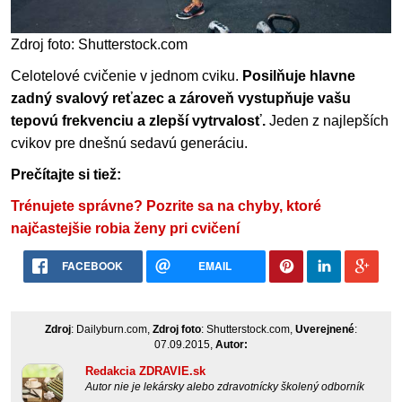
Zdroj foto: Shutterstock.com
Celotelové cvičenie v jednom cviku.
Posilňuje hlavne
zadný svalový reťazec a zároveň vystupňuje vašu
tepovú frekvenciu a zlepší vytrvalosť.
Jeden z najlepších
cvikov pre dnešnú sedavú generáciu.
Prečítajte si tiež:
Trénujete správne? Pozrite sa na chyby, ktoré
najčastejšie robia ženy pri cvičení
FACEBOOK
EMAIL
Zdroj
: Dailyburn.com,
Zdroj foto
: Shutterstock.com,
Uverejnené
:
07.09.2015,
Autor:
Redakcia ZDRAVIE.sk
Autor nie je lekársky alebo zdravotnícky školený odborník