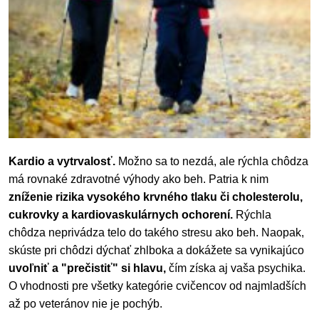
Kardio a vytrvalosť.
Možno sa to nezdá, ale rýchla chôdza
má rovnaké zdravotné výhody ako beh. Patria k nim
zníženie rizika vysokého krvného tlaku či cholesterolu,
cukrovky a kardiovaskulárnych ochorení.
Rýchla
chôdza neprivádza telo do takého stresu ako beh. Naopak,
skúste pri chôdzi dýchať zhlboka a dokážete sa vynikajúco
uvoľniť a "prečistiť" si hlavu,
čím získa aj vaša psychika.
O vhodnosti pre všetky kategórie cvičencov od najmladších
až po veteránov nie je pochýb.