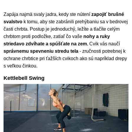
Zapája najmä svaly jadra, kedy ste nútení
zapojiť brušné
svalstvo
k tomu, aby ste zabránili prehýbaniu sa v bedrovej
časti chrbta. Postup je jednoduchý, ležíte a tlačíte celým
chrbtom proti podložke, zatiaľ čo vaše
nohy a ruky
striedavo zdvíhate a spúšťate na zem.
Cvik vás naučí
správnemu spevneniu stredu tela
- zručnosti potrebnej k
ochrane chrbtice pri ťažších cvikoch ako sú napríklad drepy
s veľkou činkou.
Kettlebell Swing