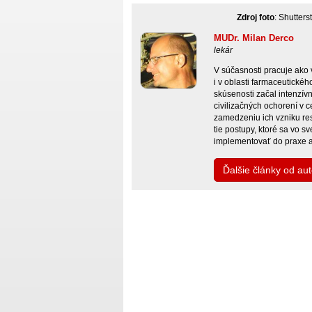
Zdroj foto
: Shutter
MUDr. Milan Derco
lekár
V súčasnosti pracuje ako v
i v oblasti farmaceutické
skúsenosti začal intenzív
civilizačných ochorení v c
zamedzeniu ich vzniku res
tie postupy, ktoré sa vo 
implementovať do praxe a
Ďalšie články od au