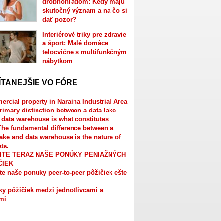
drobnohľadom: Kedy majú
skutočný význam a na čo si
dať pozor?
Interiérové triky pre zdravie
a šport: Malé domáce
telocvične s multifunkčným
nábytkom
ÍTANEJŠIE VO FÓRE
rcial property in Naraina Industrial Area
rimary distinction between a data lake
 data warehouse is what constitutes
The fundamental difference between a
lake and data warehouse is the nature of
ata.
ITE TERAZ NAŠE PONÚKY PENIAŽNÝCH
ČIEK
te naše ponuky peer-to-peer pôžičiek ešte
y pôžičiek medzi jednotlivcami a
mi