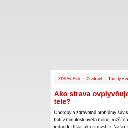
ZDRAVIE.sk
O zdraví
Trendy v z
Ako strava ovplyvňu
tele?
Choroby a zdravotné problémy súvis
boli v minulosti oveľa menej rozšíre
jednoduchšia, ako si myslíte. Naši pr