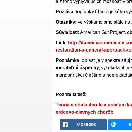
a z toho vyplývajúcich možností v pre
Pozitíva:
top oblasť biologického vý
Otázniky:
vo výskume sme stále na 
Súvislosti:
American Gut Project, ob
Link:
http://darwinian-medicine.c
restoration-a-general-approach-to
Poznámka:
oblasť je v spektre záu
merateľné úspechy,
vysokokvalitné 
mandarínskej čínštine a neprekladaj
Pozrite si tiež:
Teória o cholesterole a počítaní k
srdcovo-cievnych chorôb
FACEBOOK
E