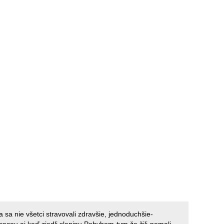
 sa nie všetci stravovali zdravšie, jednoduchšie-
pracou aj keď zjedli slaninu.Pohybom-tym že žili-nemali