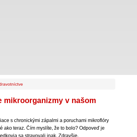
dravotníctve
je mikroorganizmy v našom
iace s chronickými zápalmi a poruchami mikroflóry
né ako teraz. Čím myslíte, že to bolo? Odpoveď je
edkovia sa stravovali inak. Zdravšie.