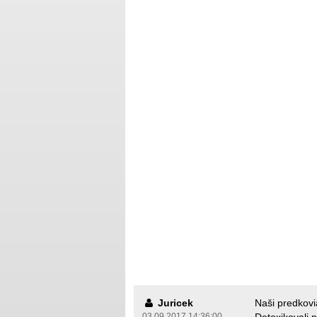
Juricek
Naši predkovia
03.09.2017 14:36:00
Detoxikovali 