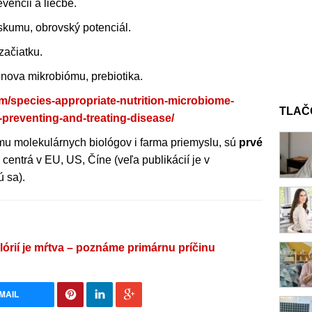
vencii a liečbe.
skumu, obrovský potenciál.
začiatku.
nova mikrobiómu, prebiotika.
om/species-appropriate-nutrition-microbiome-
TLAČ
-preventing-and-treating-disease/
jmu molekulárnych biológov i farma priemyslu, sú
prvé
centrá v EU, US, Číne (veľa publikácií je v
ú sa).
alórií je mŕtva – poznáme primárnu príčinu
MAIL