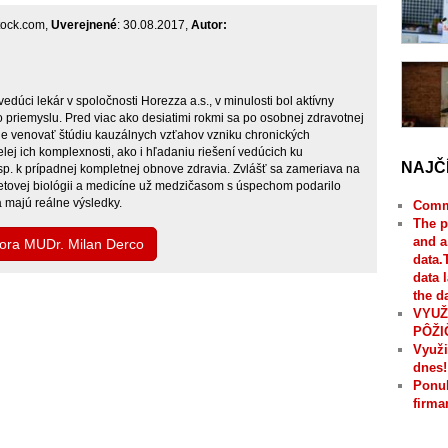
stock.com,
Uverejnené
: 30.08.2017,
Autor:
edúci lekár v spoločnosti Horezza a.s., v minulosti bol aktívny
ho priemyslu. Pred viac ako desiatimi rokmi sa po osobnej zdravotnej
ne venovať štúdiu kauzálnych vzťahov vzniku chronických
elej ich komplexnosti, ako i hľadaniu riešení vedúcich ku
NAJČ
p. k prípadnej kompletnej obnove zdravia. Zvlášť sa zameriava na
svetovej biológii a medicíne už medzičasom s úspechom podarilo
 majú reálne výsledky.
Comme
The p
and a
tora MUDr. Milan Derco
data.
data 
the d
VYUŽ
PÔŽI
Využi
dnes!
Ponuk
firma