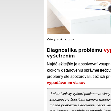
Zdroj: súkr.archív
Diagnostika problému
vy
vyšetrením
Najdôležitejšie je absolvovať vstup
krokom k stanoveniu správnej liečby
problémy ste spozorovali, tiež ich pr
vypadávaním vlasov
.
„Lekár klinicky vyšetrí pacientove vlasy
zabezpečuje špeciálna kamera napoje
možné priebežné sledovanie vývoja lie
táto kamera umožňuje zachytenie kompl