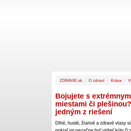
ZDRAVIE.sk
O zdraví
Krása
V
Bojujete s extrémnym
miestami či plešinou?
jedným z riešení
Dlhé, husté, žiarivé a zdravé vlasy s
pokiaľ im nezačne byť vidieť kúty či