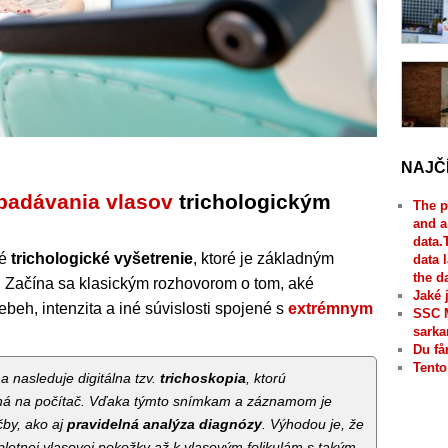
NAJČ
padávania vlasov
trichologickým
The p
and a
data.
né
trichologické vyšetrenie
, ktoré je základným
data 
the d
. Začína sa klasickým rozhovorom o tom, aké
Jaké 
iebeh, intenzita a iné súvislosti spojené s
extrémnym
SSC 
sarka
Du få
Tento
 a nasleduje digitálna tzv.
trichoskopia
, ktorú
ná na počítač. Vďaka týmto snímkam a záznamom je
čby, ako aj
pravidelná analýza diagnózy
. Výhodou je, že
etnej vlasovej pokožky až k vlasovým folikulám s takým