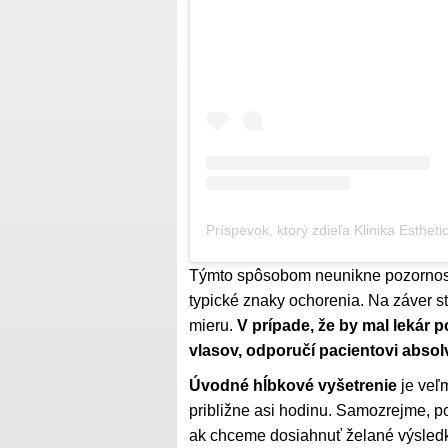
Príspevok, ktorý zdieľa Klinika Estheti
Týmto spôsobom neunikne pozornosti
typické znaky ochorenia. Na záver s
mieru.
V prípade, že by mal lekár 
vlasov, odporučí pacientovi absol
Úvodné hĺbkové vyšetrenie
je veľm
približne asi hodinu. Samozrejme, 
ak chceme dosiahnuť želané výsledk