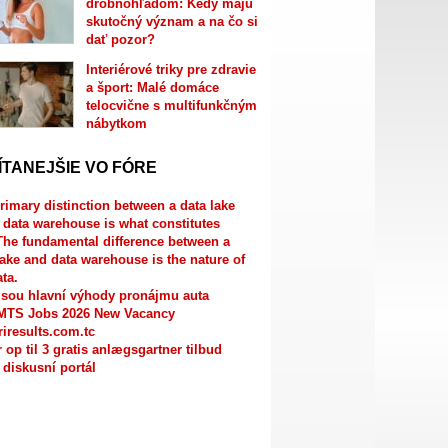
drobnohľadom: Kedy majú
skutočný význam a na čo si
dať pozor?
Interiérové triky pre zdravie
a šport: Malé domáce
telocvične s multifunkčným
nábytkom
ÍTANEJŠIE VO FÓRE
rimary distinction between a data lake
 data warehouse is what constitutes
The fundamental difference between a
lake and data warehouse is the nature of
ata.
jsou hlavní výhody pronájmu auta
MTS Jobs 2026 New Vacancy
riresults.com.tc
r op til 3 gratis anlægsgartner tilbud
 diskusní portál