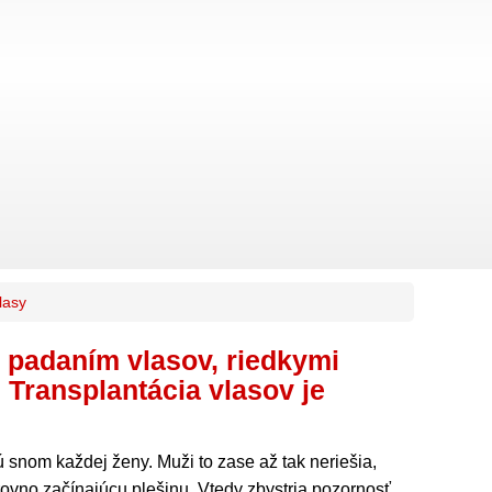
lasy
 padaním vlasov, riedkymi
 Transplantácia vlasov je
ú snom každej ženy. Muži to zase až tak neriešia,
 rovno začínajúcu plešinu. Vtedy zbystria pozornosť,