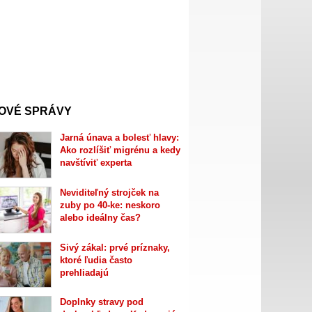
OVÉ SPRÁVY
Jarná únava a bolesť hlavy:
Ako rozlíšiť migrénu a kedy
navštíviť experta
Neviditeľný strojček na
zuby po 40-ke: neskoro
alebo ideálny čas?
Sivý zákal: prvé príznaky,
ktoré ľudia často
prehliadajú
Doplnky stravy pod