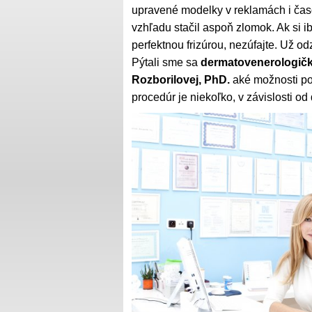
upravené modelky v reklamách i čas
vzhľadu stačil aspoň zlomok. Ak si i
perfektnou frizúrou, nezúfajte. Už 
Pýtali sme sa
dermatovenerologičky
Rozborilovej, PhD.
aké možnosti po
procedúr je niekoľko, v závislosti o