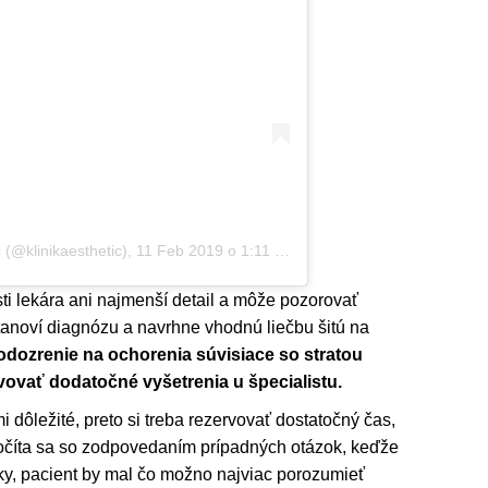
c (@klinikaesthetic)
,
11 Feb 2019 o 1:11 PST
 lekára ani najmenší detail a môže pozorovať
tanoví diagnózu a navrhne vhodnú liečbu šitú na
podozrenie na ochorenia súvisiace so stratou
vovať dodatočné vyšetrenia u špecialistu.
i dôležité, preto si treba rezervovať dostatočný čas,
počíta sa so zodpovedaním prípadných otázok, keďže
y, pacient by mal čo možno najviac porozumieť