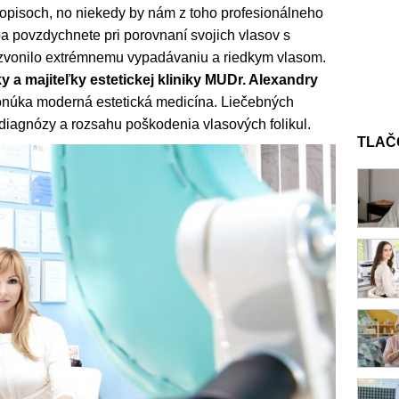
opisoch, no niekedy by nám z toho profesionálneho
ba povzdychnete pri porovnaní svojich vlasov s
odzvonilo extrémnemu vypadávaniu a riedkym vlasom.
 a majiteľky estetickej kliniky MUDr. Alexandry
núka moderná estetická medicína. Liečebných
d diagnózy a rozsahu poškodenia vlasových folikul.
TLAČ