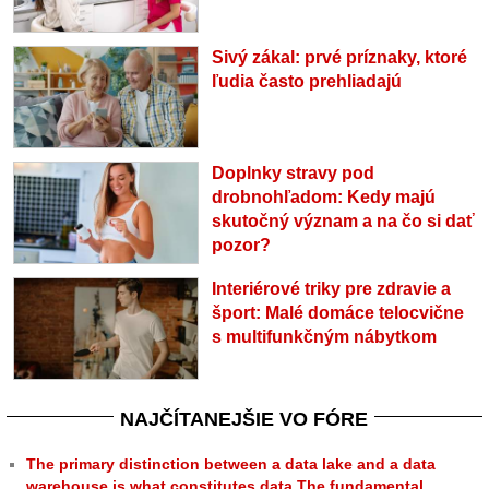
Sivý zákal: prvé príznaky, ktoré
ľudia často prehliadajú
Doplnky stravy pod
drobnohľadom: Kedy majú
skutočný význam a na čo si dať
pozor?
Interiérové triky pre zdravie a
šport: Malé domáce telocvične
s multifunkčným nábytkom
NAJČÍTANEJŠIE VO FÓRE
The primary distinction between a data lake and a data
warehouse is what constitutes data.The fundamental