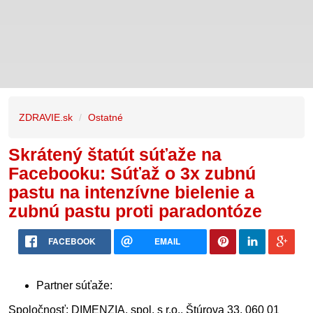
ZDRAVIE.sk
Ostatné
Skrátený štatút súťaže na
Facebooku: Súťaž o 3x zubnú
pastu na intenzívne bielenie a
zubnú pastu proti paradontóze
FACEBOOK
EMAIL
Partner súťaže:
Spoločnosť: DIMENZIA, spol. s r.o., Štúrova 33, 060 01