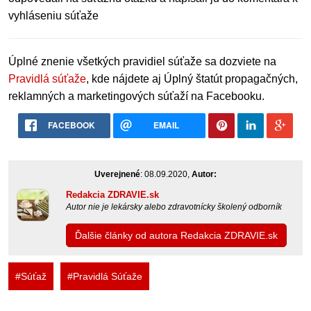
vyhláseniu súťaže
Úplné znenie všetkých pravidiel súťaže sa dozviete na
Pravidlá súťaže
, kde nájdete aj Úplný štatút propagačných,
reklamných a marketingových súťaží na Facebooku.
FACEBOOK
EMAIL
Uverejnené
: 08.09.2020,
Autor:
Redakcia ZDRAVIE.sk
Autor nie je lekársky alebo zdravotnícky školený odborník
Ďalšie články od autora Redakcia ZDRAVIE.sk
#Súťaž
#Pravidlá Súťaže