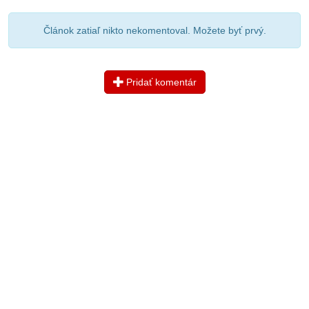
Článok zatiaľ nikto nekomentoval. Možete byť prvý.
Pridať komentár