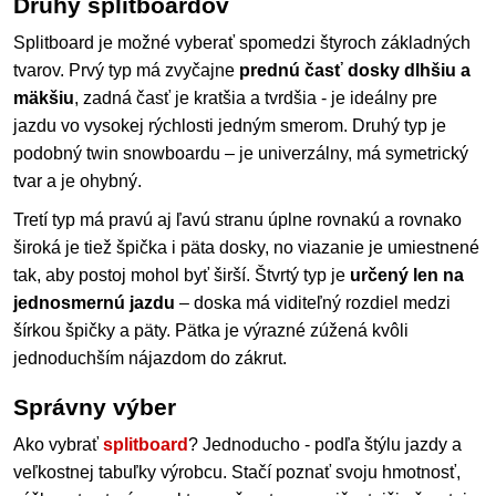
Druhy splitboardov
Splitboard je možné vyberať spomedzi štyroch základných
tvarov. Prvý typ má zvyčajne
prednú časť dosky dlhšiu a
mäkšiu
, zadná časť je kratšia a tvrdšia - je ideálny pre
jazdu vo vysokej rýchlosti jedným smerom. Druhý typ je
podobný twin snowboardu – je univerzálny, má symetrický
tvar a je ohybný.
Tretí typ má pravú aj ľavú stranu úplne rovnakú a rovnako
široká je tiež špička i päta dosky, no viazanie je umiestnené
tak, aby postoj mohol byť širší. Štvrtý typ je
určený len na
jednosmernú jazdu
– doska má viditeľný rozdiel medzi
šírkou špičky a päty. Pätka je výrazné zúžená kvôli
jednoduchším nájazdom do zákrut.
Správny výber
Ako vybrať
splitboard
? Jednoducho - podľa štýlu jazdy a
veľkostnej tabuľky výrobcu. Stačí poznať svoju hmotnosť,