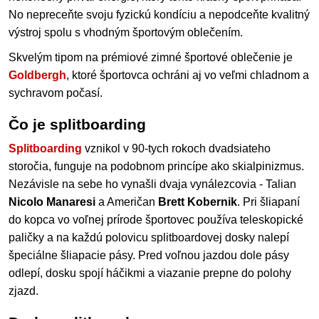
No nepreceňte svoju fyzickú kondíciu a nepodceňte kvalitný
výstroj spolu s vhodným športovým oblečením.
Skvelým tipom na prémiové zimné športové oblečenie je
Goldbergh
, ktoré športovca ochráni aj vo veľmi chladnom a
sychravom počasí.
Čo je splitboarding
Splitboarding
vznikol v 90-tych rokoch dvadsiateho
storočia, funguje na podobnom princípe ako skialpinizmus.
Nezávisle na sebe ho vynašli dvaja vynálezcovia - Talian
Nicolo Manaresi
a Američan
Brett Kobernik
. Pri šliapaní
do kopca vo voľnej prírode športovec používa teleskopické
paličky a na každú polovicu splitboardovej dosky nalepí
špeciálne šliapacie pásy. Pred voľnou jazdou dole pásy
odlepí, dosku spojí háčikmi a viazanie prepne do polohy
zjazd.