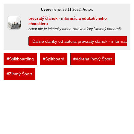
Uverejnené
: 29.11.2022,
Autor:
prevzatý článok - informácia edukatívneho
charakteru
Autor nie je lekársky alebo zdravotnícky školený odborník
Ďalšie články od autora prevzatý článok - informácia
#Splitboarding
#Splitboard
#Adrenalínový Šport
#Zimný Šport