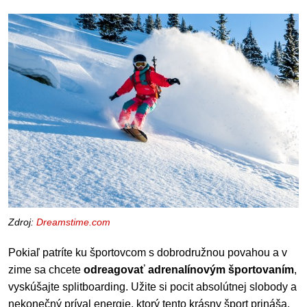
Zdroj:
Dreamstime.com
Pokiaľ patríte ku športovcom s dobrodružnou povahou a v
zime sa chcete
odreagovať adrenalínovým športovaním
,
vyskúšajte splitboarding. Užite si pocit absolútnej slobody a
nekonečný príval energie, ktorý tento krásny šport prináša.