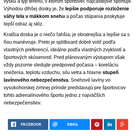
výšku a typ terénu, v ktorom športovec najčastejšie športuje.
Výhodou dlhšej dosky je, že
lepšie podporuje rozloženie
váhy tela v mäkkom snehu
a počas stúpania poskytuje
lepší odraz aj sklz.
Kratšia doska je o niečo ľahšia, je obratnejšia a lepšie sa s
ňou manévruje. Preto je splitboard dobré voliť podľa
vlastných preferencií, ideálne podľa vlastných zvyklostí a
športových skúseností. Pred plánovaným výstupom však
vždy pozorne sledujte predpoveď počasia – koreláciu
sneženia, teplotu vzduchu, silu vetra a hlavne
stupeň
lavínového nebezpečenstva
. Snehové lavíny vo
vysokohorskej zimnej prírode predstavujú pre športovcov
tohto adrenalínového športu jedno z najväčších
nebezpečenstiev.
FACEBOOK
EMAIL