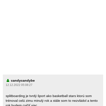
candycandybe
12.12.2022 05:08:27
splitboarding je tvrdý šport ako basketball stars ktorú som
trénoval celú zimu minulý rok a stále som to nezvládol a tento
rok budem cvičiť viac.