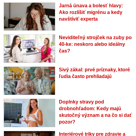
Jarná únava a bolesť hlavy:
Ako rozlíšiť migrénu a kedy
navštíviť experta
Neviditeľný strojček na zuby po
40-ke: neskoro alebo ideálny
čas?
Sivý zákal: prvé príznaky, ktoré
ľudia často prehliadajú
Doplnky stravy pod
drobnohľadom: Kedy majú
skutočný význam a na čo si dať
pozor?
Interiérové triky pre zdravie a