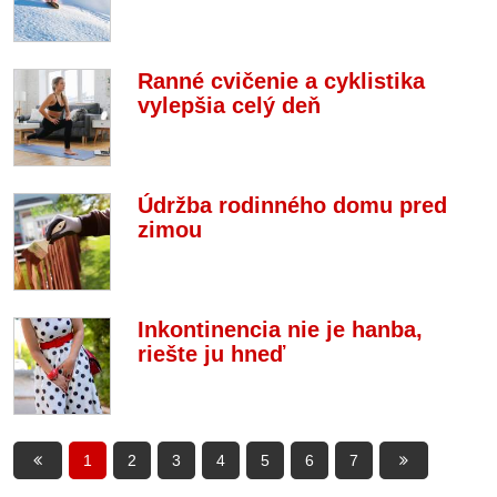
Ranné cvičenie a cyklistika
vylepšia celý deň
Údržba rodinného domu pred
zimou
Inkontinencia nie je hanba,
riešte ju hneď
1
2
3
4
5
6
7