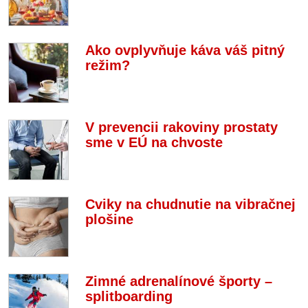
Ako ovplyvňuje káva váš pitný
režim?
V prevencii rakoviny prostaty
sme v EÚ na chvoste
Cviky na chudnutie na vibračnej
plošine
Zimné adrenalínové športy –
splitboarding