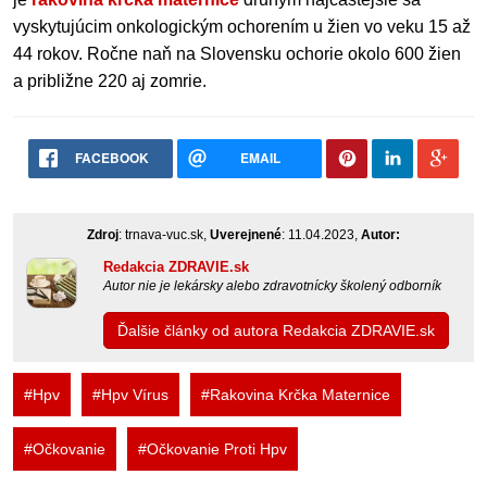
vyskytujúcim onkologickým ochorením u žien vo veku 15 až
44 rokov. Ročne naň na Slovensku ochorie okolo 600 žien
a približne 220 aj zomrie.
FACEBOOK
EMAIL
Zdroj
: trnava-vuc.sk,
Uverejnené
: 11.04.2023,
Autor:
Redakcia ZDRAVIE.sk
Autor nie je lekársky alebo zdravotnícky školený odborník
Ďalšie články od autora Redakcia ZDRAVIE.sk
#Hpv
#Hpv Vírus
#Rakovina Krčka Maternice
#Očkovanie
#Očkovanie Proti Hpv