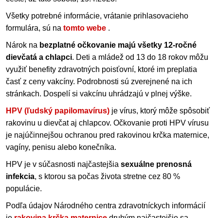
Všetky potrebné informácie, vrátanie prihlasovacieho
formulára, sú na
tomto webe
.
Nárok na
bezplatné očkovanie majú všetky 12-ročné
dievčatá a chlapci
. Deti a mládež od 13 do 18 rokov môžu
využiť benefity zdravotných poisťovní, ktoré im preplatia
časť z ceny vakcíny. Podrobnosti sú zverejnené na ich
stránkach. Dospelí si vakcínu uhrádzajú v plnej výške.
HPV (ľudský papilomavírus)
je vírus, ktorý môže spôsobiť
rakovinu u dievčat aj chlapcov. Očkovanie proti HPV vírusu
je najúčinnejšou ochranou pred rakovinou krčka maternice,
vagíny, penisu alebo konečníka.
HPV je v súčasnosti najčastejšia
sexuálne prenosná
infekcia
, s ktorou sa počas života stretne cez 80 %
populácie.
Podľa údajov Národného centra zdravotníckych informácií
je
rakovina krčka maternice
druhým najčastejšie sa