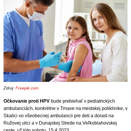
Zdroj:
Freepik.com
Očkovanie proti HPV
bude prebiehať v pediatrických
ambulanciách, konkrétne v Trnave na mestskej poliklinike, v
Skalici vo všeobecnej ambulancii pre deti a dorast na
Ružovej ulici a v Dunajskej Strede na Veľkoblahovskej
ceste, už túto sobotu, 15.4.2023.