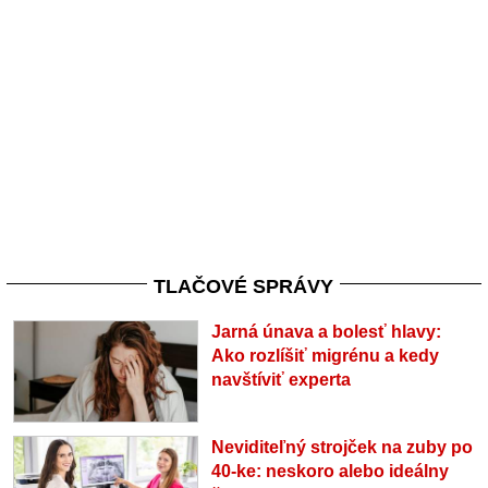
TLAČOVÉ SPRÁVY
Jarná únava a bolesť hlavy:
Ako rozlíšiť migrénu a kedy
navštíviť experta
Neviditeľný strojček na zuby po
40-ke: neskoro alebo ideálny