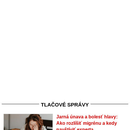
TLAČOVÉ SPRÁVY
Jarná únava a bolesť hlavy:
Ako rozlíšiť migrénu a kedy
navštíviť experta