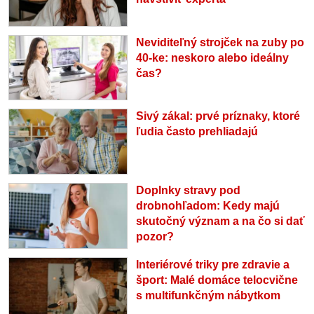
Neviditeľný strojček na zuby po
40-ke: neskoro alebo ideálny
čas?
Sivý zákal: prvé príznaky, ktoré
ľudia často prehliadajú
Doplnky stravy pod
drobnohľadom: Kedy majú
skutočný význam a na čo si dať
pozor?
Interiérové triky pre zdravie a
šport: Malé domáce telocvične
s multifunkčným nábytkom