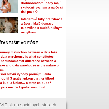
drobnohľadom: Kedy majú
skutočný význam a na čo si
dať pozor?
Interiérové triky pre zdravie
a šport: Malé domáce
telocvične s multifunkčným
nábytkom
ÍTANEJŠIE VO FÓRE
rimary distinction between a data lake
 data warehouse is what constitutes
The fundamental difference between a
lake and data warehouse is the nature of
ata.
jsou hlavní výhody pronájmu auta
r op til 3 gratis anlægsgartner tilbud
a kupila Union... a teraz co bude?
 pris med 2-3 gratis vvs-tilbud
IE.sk na sociálnych sieťach