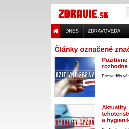
DNES
ZDRAVOVEDA
Články označené znač
Pozitívne
rozhodne 
Presvedčia vás
Aktuality,
tehotenstv
a hygieni