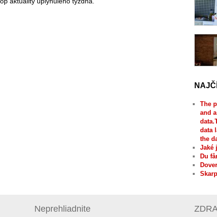
 top aktuality uplynulého týždňa.
NAJČ
The p
and a
data.
data 
the d
Jaké 
Du få
Dover
Skarp
Neprehliadnite
ZDRAV