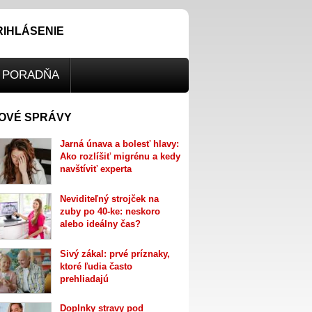
RIHLÁSENIE
PORADŇA
OVÉ SPRÁVY
Jarná únava a bolesť hlavy:
Ako rozlíšiť migrénu a kedy
navštíviť experta
Neviditeľný strojček na
zuby po 40-ke: neskoro
alebo ideálny čas?
Sivý zákal: prvé príznaky,
ktoré ľudia často
prehliadajú
Doplnky stravy pod