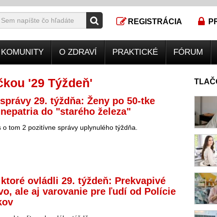
REGISTRÁCIA
P
KOMUNITY
O ZDRAVÍ
PRAKTICKÉ
FÓRUM
kou '29 Týždeň'
TLAČ
 správy 29. týždňa: Ženy po 50-tke
nepatria do "starého železa"
 o tom 2 pozitívne správy uplynulého týždňa.
 ktoré ovládli 29. týždeň: Prekvapivé
o, ale aj varovanie pre ľudí od Polície
kov