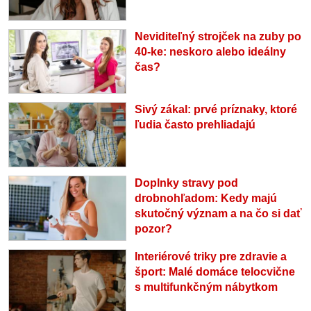
Neviditeľný strojček na zuby po
40-ke: neskoro alebo ideálny
čas?
Sivý zákal: prvé príznaky, ktoré
ľudia často prehliadajú
Doplnky stravy pod
drobnohľadom: Kedy majú
skutočný význam a na čo si dať
pozor?
Interiérové triky pre zdravie a
šport: Malé domáce telocvične
s multifunkčným nábytkom