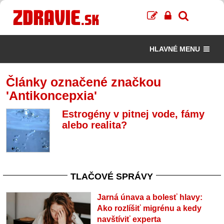
HLAVNÉ MENU
Články označené značkou
'Antikoncepxia'
Estrogény v pitnej vode, fámy
alebo realita?
TLAČOVÉ SPRÁVY
Jarná únava a bolesť hlavy:
Ako rozlíšiť migrénu a kedy
navštíviť experta