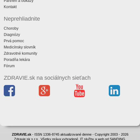
Partneri a odkazy
Kontakt
Neprehliadnite
Choroby
Diagnózy
Prvá pomoc
Medicínsky slovník
Zdravotné komunity
Poradňa lekára
Fórum
ZDRAVIE.sk na sociálnych sieťach
ZDRAVIE.sk
- ISSN 1336-8745 aktualizované denne - Copyright 2003 - 2026
Zdravie.sk s.r.o., Všetky práva vyhradené. IT služby a web od SANDING.