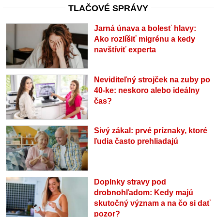
TLAČOVÉ SPRÁVY
Jarná únava a bolesť hlavy:
Ako rozlíšiť migrénu a kedy
navštíviť experta
Neviditeľný strojček na zuby po
40-ke: neskoro alebo ideálny
čas?
Sivý zákal: prvé príznaky, ktoré
ľudia často prehliadajú
Doplnky stravy pod
drobnohľadom: Kedy majú
skutočný význam a na čo si dať
pozor?