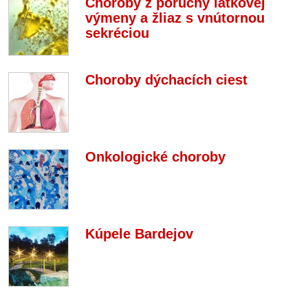
Choroby z poruchy látkovej
výmeny a žliaz s vnútornou
sekréciou
Choroby dýchacích ciest
Onkologické choroby
Kúpele Bardejov