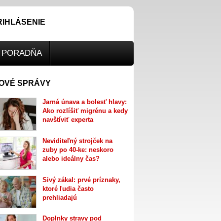
RIHLÁSENIE
PORADŇA
OVÉ SPRÁVY
Jarná únava a bolesť hlavy:
Ako rozlíšiť migrénu a kedy
navštíviť experta
Neviditeľný strojček na
zuby po 40-ke: neskoro
alebo ideálny čas?
Sivý zákal: prvé príznaky,
ktoré ľudia často
prehliadajú
Doplnky stravy pod