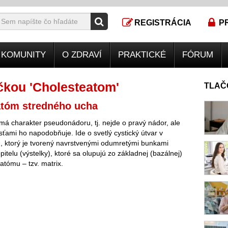
REGISTRÁCIA
P
KOMUNITY
O ZDRAVÍ
PRAKTICKÉ
FÓRUM
čkou 'Cholesteatom'
TLAČ
atóm stredného ucha
á charakter pseudonádoru, tj. nejde o pravý nádor, ale
osťami ho napodobňuje. Ide o svetlý cystický útvar v
, ktorý je tvorený navrstvenými odumretými bunkami
itelu (výstelky), ktoré sa olupujú zo základnej (bazálnej)
atómu – tzv. matrix.