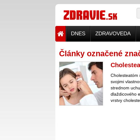
DNES
ZDRAVOVEDA
Články označené zna
Choleste
Cholesteatóm m
svojimi vlastn
strednom uchu
dlaždicového ep
vrstvy choleste