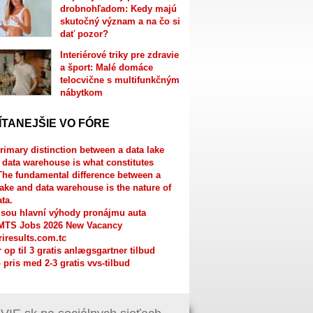
drobnohľadom: Kedy majú
skutočný význam a na čo si
dať pozor?
Interiérové triky pre zdravie
a šport: Malé domáce
telocvične s multifunkčným
nábytkom
ÍTANEJŠIE VO FÓRE
rimary distinction between a data lake
 data warehouse is what constitutes
The fundamental difference between a
lake and data warehouse is the nature of
ata.
jsou hlavní výhody pronájmu auta
MTS Jobs 2026 New Vacancy
riresults.com.tc
r op til 3 gratis anlægsgartner tilbud
 pris med 2-3 gratis vvs-tilbud