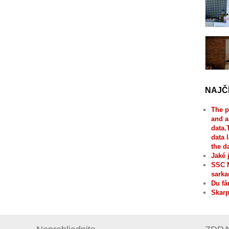
NAJČ
The p
and a
data.
data 
the d
Jaké 
SSC 
sarka
Du få
Skarp